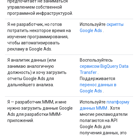
предпочитает не заниматься
управлением собственной
программной инфраструктурой.
Я не разработчик, но готов
Используйте
скрипты
потратить некоторое время на
Google Ads
.
изучение программирования,
чтобы автоматизировать
рекламу в Google Ads.
Я аналитик данных (или
Воспользуйтесь
занимаю аналогичную
сервисом BigQuery Data
должность) и хочу загрузить
Transfer
.
отчеты Google Ads для
Поддерживается
дальнейшего анализа.
перенос данных в
Google Ads
.
Я — разработчик MMM, и мне
Используйте
платформу
нужно загрузить данные Google
данных MMM
. Хотя
Ads для разработки MMM-
многие рекламодатели
приложений.
полагаются на API
Google Ads для
получения данных, это