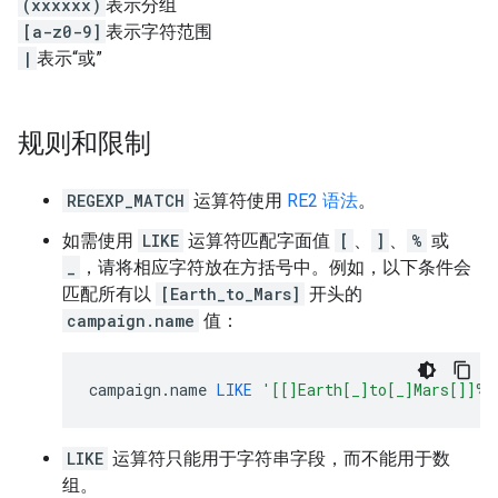
(xxxxxx)
表示分组
[a-z0-9]
表示字符范围
|
表示“或”
规则和限制
REGEXP_MATCH
运算符使用
RE2 语法
。
如需使用
LIKE
运算符匹配字面值
[
、
]
、
%
或
_
，请将相应字符放在方括号中。例如，以下条件会
匹配所有以
[Earth_to_Mars]
开头的
campaign.name
值：
campaign
.
name
LIKE
'[[]Earth[_]to[_]Mars[]]%'
LIKE
运算符只能用于字符串字段，而不能用于数
组。