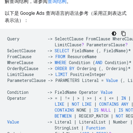
解查询结构，请参阅
查询结构
。
以下是 Google Ads 查询语言的语法参考（采用正则表达式
表示法）：
Query
->
SelectClause
FromClause
WhereCla
LimitClause
?
ParametersClause
?
SelectClause
->
SELECT
FieldName
(,
FieldName
)
*
FromClause
->
FROM
ResourceName
WhereClause
->
WHERE
Condition
(
AND
Condition
)
*
OrderByClause
->
ORDER
BY
Ordering
(,
Ordering
)
*
LimitClause
->
LIMIT
PositiveInteger
ParametersClause
->
PARAMETERS
Literal
=
Value
(,
Li
Condition
->
FieldName
Operator
Value
Operator
->
=
|
!=
|
>
|
>=
|
<
|
<=
|
IN
|
LIKE
|
NOT
LIKE
|
CONTAINS
ANY
CONTAINS
NONE
|
IS
NULL
|
IS
NO
BETWEEN
|
REGEXP_MATCH
|
NOT
RE
Value
->
Literal
|
LiteralList
|
Number
|
StringList
|
Function