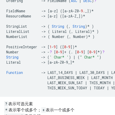
Ordering
->
FieldName
(
ASC
|
DESC
)
?
FieldName
->
[
a
-
z
]
(
[
a
-
zA
-
Z0
-
9.
_
]
)
*
ResourceName
->
[
a
-
z
]
(
[
a
-
zA
-
Z_
]
)
*
StringList
->
(
String
(,
String
)
*
)
LiteralList
->
(
Literal
(,
Literal
)
*
)
NumberList
->
(
Number
(,
Number
)
*
)
PositiveInteger
->
[
1
-
9
]
(
[
0
-
9
]
)
*
Number
->
-
?
[
0
-
9
]+
(.
[
0
-
9
]
[
0
-
9
]*
)
?
String
->
(
' Char* '
)
|
(
" Char* "
)
Literal
->
[
a
-
zA
-
Z0
-
9_
]*
Function
->
LAST_14_DAYS
|
LAST_30_DAYS
|
L
LAST_BUSINESS_WEEK
|
LAST_MONTH
LAST_WEEK_SUN_SAT
|
THIS_MONTH
|
THIS_WEEK_SUN_TODAY
|
TODAY
|
Y
?
表示可选元素
*
表示零个或多个；
+
表示一个或多个