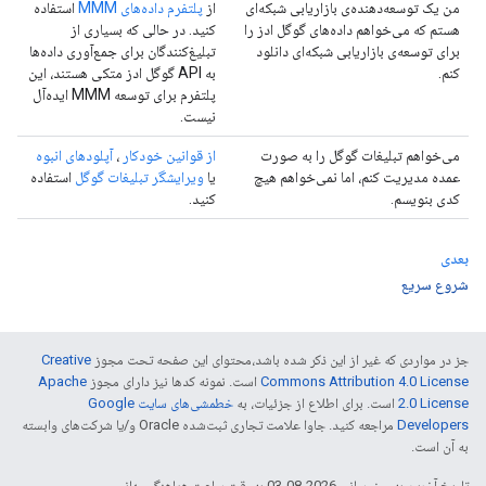
من یک توسعه‌دهنده‌ی بازاریابی شبکه‌ای
از
پلتفرم داده‌های MMM
استفاده
هستم که می‌خواهم داده‌های گوگل ادز را
کنید. در حالی که بسیاری از
برای توسعه‌ی بازاریابی شبکه‌ای دانلود
تبلیغ‌کنندگان برای جمع‌آوری داده‌ها
کنم.
به API گوگل ادز متکی هستند، این
پلتفرم برای توسعه MMM ایده‌آل
نیست.
می‌خواهم تبلیغات گوگل را به صورت
از قوانین خودکار
،
آپلودهای انبوه
عمده مدیریت کنم، اما نمی‌خواهم هیچ
یا
ویرایشگر تبلیغات گوگل
استفاده
کدی بنویسم.
کنید.
بعدی
شروع سریع
جز در مواردی که غیر از این ذکر شده باشد،‌محتوای این صفحه تحت مجوز
Creative
Commons Attribution 4.0 License
است. نمونه کدها نیز دارای مجوز
Apache
2.0 License
است. برای اطلاع از جزئیات، به
خطمشی‌های سایت Google
Developers‏
مراجعه کنید. جاوا علامت تجاری ثبت‌شده Oracle و/یا شرکت‌های وابسته
به آن است.
تاریخ آخرین به‌روزرسانی 2026-08-03 به‌وقت ساعت هماهنگ جهانی.