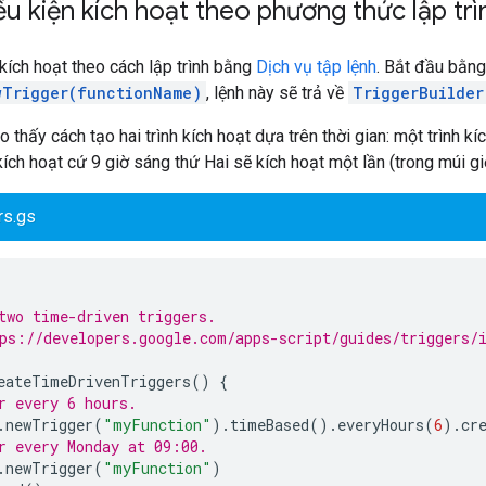
ều kiện kích hoạt theo phương thức lập trì
 kích hoạt theo cách lập trình bằng
Dịch vụ tập lệnh
. Bắt đầu bằng
wTrigger(functionName)
, lệnh này sẽ trả về
TriggerBuilder
 thấy cách tạo hai trình kích hoạt dựa trên thời gian: một trình k
 kích hoạt cứ 9 giờ sáng thứ Hai sẽ kích hoạt một lần (trong múi g
rs.gs
two time-driven triggers.
ps://developers.google.com/apps-script/guides/triggers/
eateTimeDrivenTriggers
()
{
r every 6 hours.
.
newTrigger
(
"myFunction"
).
timeBased
().
everyHours
(
6
).
cr
r every Monday at 09:00.
.
newTrigger
(
"myFunction"
)