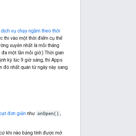
ư
dịch vụ chạy ngầm theo thời
ực thi vào một thời điểm cụ thể
ường xuyên nhất là mỗi tháng
i đa một lần mỗi giờ.) Thời gian
ịnh kỳ lúc 9 giờ sáng, thì Apps
ian đó nhất quán từ ngày này sang
hoạt đơn giản
như
onOpen()
,
t cứ khi nào bảng tính được mở