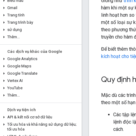
Giống như
trình 
Biểu mẫu
hàm khi một sự ki
Gmail
linh hoạt hơn so
Trang tính
một số loại sự k
Trang trình bày
theo phương thức 
sử dụng
truyền cho hàm 
Thêm
.
.
.
Để biết thêm thô
Các dịch vụ khác của Google
kích hoạt cho t
Google Analytics
Google Maps
Google Translate
Quy định 
Vertex AI
You
Tube
Mặc dù các trình
Thêm
.
.
.
theo một số hạn
Dịch vụ tiện ích
Các tập lệ
API & kết nối cơ sở dữ liệu
lệnh độc l
Tối ưu hóa và khả năng sử dụng dữ liệu;
cách.
tối ưu hóa