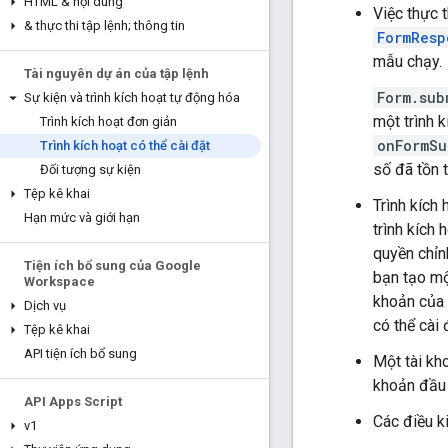
HTML & nội dung
Việc thực t
& thực thi tập lệnh; thông tin
FormResp
mẫu chạy.
Tài nguyên dự án của tập lệnh
Form.sub
Sự kiện và trình kích hoạt tự động hóa
một trình 
Trình kích hoạt đơn giản
onFormSu
Trình kích hoạt có thể cài đặt
số đã tồn 
Đối tượng sự kiện
Tệp kê khai
Trình kích 
Hạn mức và giới hạn
trình kích 
quyền chỉn
Tiện ích bổ sung của Google
bạn tạo một
Workspace
khoản của b
Dịch vụ
có thể cài
Tệp kê khai
API tiện ích bổ sung
Một tài kh
khoản đầu 
API Apps Script
Các điều k
v1