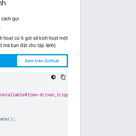
nh
 cách gọi
.
ích hoạt cứ 6 giờ sẽ kích hoạt một
iờ mà bạn đặt cho tập lệnh).
Xem trên GitHub
installable#time-driven_triggers
eate
();