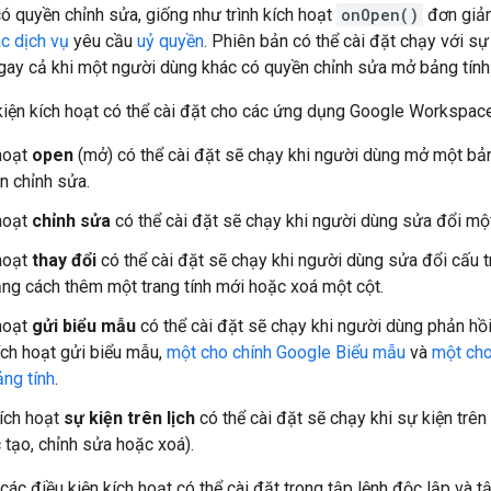
ó quyền chỉnh sửa, giống như trình kích hoạt
onOpen()
đơn giản.
c dịch vụ
yêu cầu
uỷ quyền
. Phiên bản có thể cài đặt chạy với s
 ngay cả khi một người dùng khác có quyền chỉnh sửa mở bảng tính
kiện kích hoạt có thể cài đặt cho các ứng dụng Google Workspace
 hoạt
open
(mở) có thể cài đặt sẽ chạy khi người dùng mở một bảng
n chỉnh sửa.
 hoạt
chỉnh sửa
có thể cài đặt sẽ chạy khi người dùng sửa đổi một 
 hoạt
thay đổi
có thể cài đặt sẽ chạy khi người dùng sửa đổi cấu t
ng cách thêm một trang tính mới hoặc xoá một cột.
 hoạt
gửi biểu mẫu
có thể cài đặt sẽ chạy khi người dùng phản hồ
kích hoạt gửi biểu mẫu,
một cho chính Google Biểu mẫu
và
một cho
ng tính
.
kích hoạt
sự kiện trên lịch
có thể cài đặt sẽ chạy khi sự kiện trê
 tạo, chỉnh sửa hoặc xoá).
ác điều kiện kích hoạt có thể cài đặt trong tập lệnh độc lập và tập