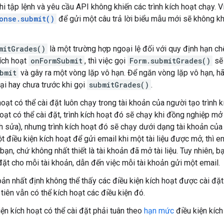
hi tập lệnh và yêu cầu API không khiến các trình kích hoạt chạy. Ví
onse.submit()
để gửi một câu trả lời biểu mẫu mới sẽ không khi
mitGrades()
là một trường hợp ngoại lệ đối với quy định hạn c
kích hoạt
onFormSubmit
, thì việc gọi
Form.submitGrades()
sẽ 
bmit
và gây ra một vòng lặp vô hạn. Để ngăn vòng lặp vô hạn, 
tại hay chưa trước khi gọi
submitGrades()
.
hoạt có thể cài đặt luôn chạy trong tài khoản của người tạo trình 
hoạt có thể cài đặt, trình kích hoạt đó sẽ chạy khi đồng nghiệp mở
h sửa), nhưng trình kích hoạt đó sẽ chạy dưới dạng tài khoản của 
 điều kiện kích hoạt để gửi email khi một tài liệu được mở, thì e
ạn, chứ không nhất thiết là tài khoản đã mở tài liệu. Tuy nhiên, b
 đặt cho mỗi tài khoản, dẫn đến việc mỗi tài khoản gửi một email.
oản nhất định không thể thấy các điều kiện kích hoạt được cài đặt 
tiên vẫn có thể kích hoạt các điều kiện đó.
iện kích hoạt có thể cài đặt phải tuân theo
hạn mức
điều kiện kích