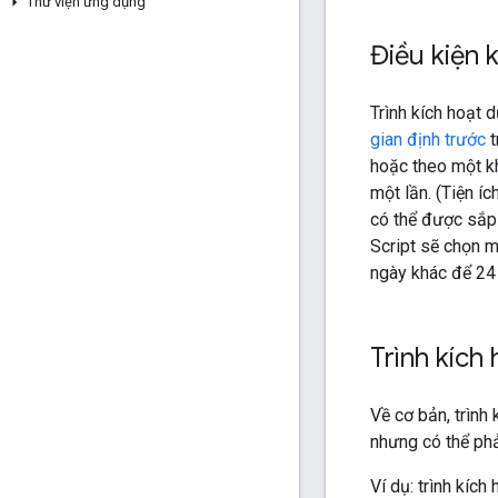
Thư viện ứng dụng
Điều kiện 
Trình kích hoạt d
gian định trước
t
hoặc theo một kh
một lần. (Tiện íc
có thể được sắp 
Script sẽ chọn m
ngày khác để 24 g
Trình kích
Về cơ bản, trình
nhưng có thể phả
Ví dụ: trình kíc