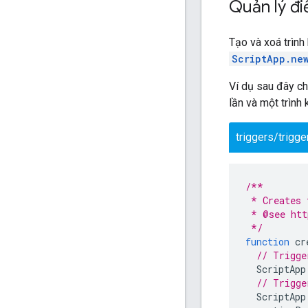
Quản lý đi
Tạo và xoá trình
ScriptApp.ne
Ví dụ sau đây cho
lần và một trình
triggers/trigge
/**
 * Creates 
 * @see htt
 */
function
cr
// Trigge
ScriptApp
// Trigge
ScriptApp