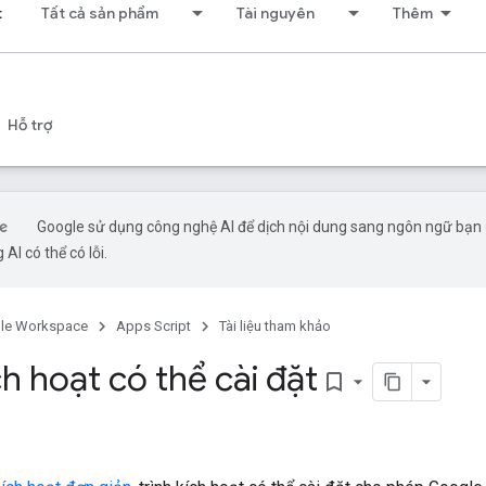
t
Tất cả sản phẩm
Tài nguyên
Thêm
Hỗ trợ
Google sử dụng công nghệ AI để dịch nội dung sang ngôn ngữ bạn
 AI có thể có lỗi.
le Workspace
Apps Script
Tài liệu tham khảo
ch hoạt có thể cài đặt
bookmark_border