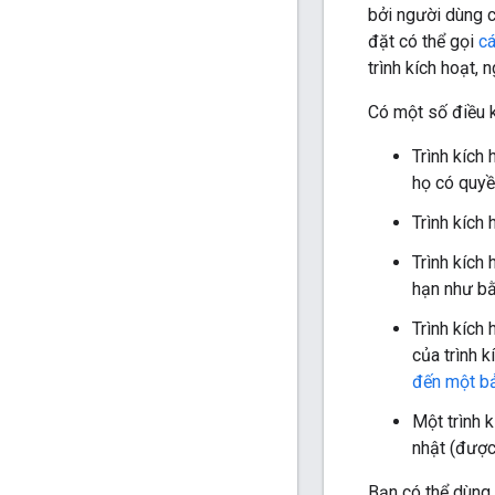
bởi người dùng c
đặt có thể gọi
cá
trình kích hoạt,
Có một số điều 
Trình kích
họ có quyề
Trình kích
Trình kích
hạn như bằ
Trình kích
của trình 
đến một bả
Một trình 
nhật (được
Bạn có thể dùng c