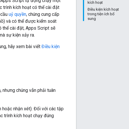
le Apps Script tự động chạy một
kích hoạt
 trình kích hoạt có thể cài đặt
Điều kiện kích hoạt
 cầu
uỷ quyền
, chúng cung cấp
trong tiện ích bổ
sung
 hồ) và có thể được kiểm soát
ó thể cài đặt, Apps Script sẽ
mà sự kiện xảy ra.
ung, hãy xem bài viết
Điều kiện
ản, nhưng chúng vẫn phải tuân
hoặc nhận xét). Đối với các tập
ác trình kích hoạt chạy đúng