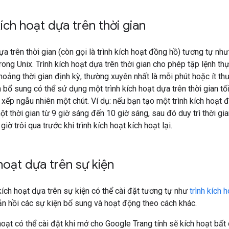
kích hoạt dựa trên thời gian
ựa trên thời gian (còn gọi là trình kích hoạt đồng hồ) tương tự nh
rong Unix. Trình kích hoạt dựa trên thời gian cho phép tập lệnh th
oảng thời gian định kỳ, thường xuyên nhất là mỗi phút hoặc ít th
h bổ sung có thể sử dụng một trình kích hoạt dựa trên thời gian tố
xếp ngẫu nhiên một chút. Ví dụ: nếu bạn tạo một trình kích hoạt đ
ột thời gian từ 9 giờ sáng đến 10 giờ sáng, sau đó duy trì thời g
iờ trôi qua trước khi trình kích hoạt kích hoạt lại.
 hoạt dựa trên sự kiện
 kích hoạt dựa trên sự kiện có thể cài đặt tương tự như
trình kích 
n hồi các sự kiện bổ sung và hoạt động theo cách khác.
h hoạt có thể cài đặt khi mở cho Google Trang tính sẽ kích hoạt bấ