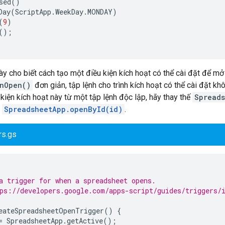
sed
()
Day
(
ScriptApp
.
WeekDay
.
MONDAY
)
(
9
)
();
này cho biết cách tạo một điều kiện kích hoạt có thể cài đặt để m
nOpen()
đơn giản, tập lệnh cho trình kích hoạt có thể cài đặt k
 kiện kích hoạt này từ một tập lệnh độc lập, hãy thay thế
Spreads
n
SpreadsheetApp.openById(id)
.
rs.gs
a trigger for when a spreadsheet opens.
ps://developers.google.com/apps-script/guides/triggers/
eateSpreadsheetOpenTrigger
()
{
=
SpreadsheetApp
.
getActive
();