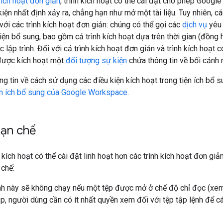
kích hoạt đơn giản
, trình kích hoạt có thể cài đặt cho phép Goog
ện nhất định xảy ra, chẳng hạn như mở một tài liệu. Tuy nhiên, các
 với các trình kích hoạt đơn giản: chúng có thể gọi các
dịch vụ
yêu
iện bổ sung, bao gồm cả trình kích hoạt dựa trên thời gian (đồng
lập trình. Đối với cả trình kích hoạt đơn giản và trình kích hoạt c
được kích hoạt một
đối tượng sự kiện
chứa thông tin về bối cảnh 
ng tin về cách sử dụng các điều kiện kích hoạt trong tiện ích bổ s
iện ích bổ sung của Google Workspace
.
hạn chế
 kích hoạt có thể cài đặt linh hoạt hơn các trình kích hoạt đơn gi
 chế:
nh này sẽ không chạy nếu một tệp được mở ở chế độ chỉ đọc (xem 
ập, người dùng cần có ít nhất quyền xem đối với tệp tập lệnh để c