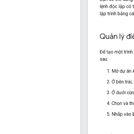
lệnh độc lập có 
lập trình bằng c
Quản lý đi
Để tạo một trình
sau:
Mở dự án A
Ở bên trái
Ở dưới cùn
Chọn và th
Nhấp vào