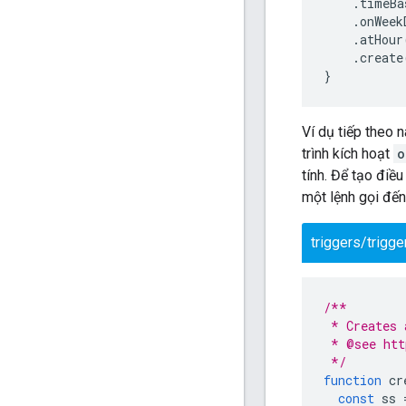
.
timeBa
.
onWeek
.
atHour
.
create
}
Ví dụ tiếp theo 
trình kích hoạt
o
tính. Để tạo điều
một lệnh gọi đế
triggers/trigge
/**
 * Creates 
 * @see htt
 */
function
cr
const
ss