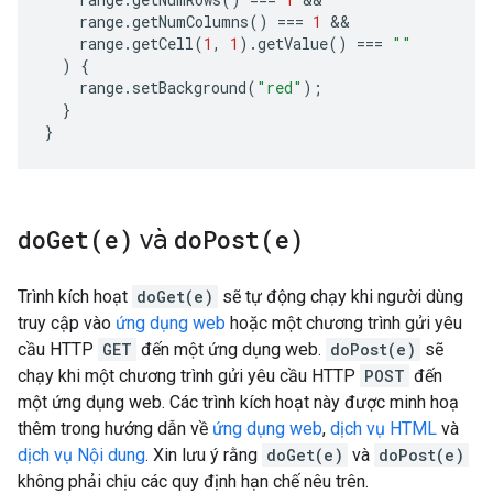
range
.
getNumColumns
()
===
1
range
.
getCell
(
1
,
1
).
getValue
()
===
""
)
{
range
.
setBackground
(
"red"
);
}
}
doGet(
e)
và
doPost(
e)
Trình kích hoạt
doGet(e)
sẽ tự động chạy khi người dùng
truy cập vào
ứng dụng web
hoặc một chương trình gửi yêu
cầu HTTP
GET
đến một ứng dụng web.
doPost(e)
sẽ
chạy khi một chương trình gửi yêu cầu HTTP
POST
đến
một ứng dụng web. Các trình kích hoạt này được minh hoạ
thêm trong hướng dẫn về
ứng dụng web
,
dịch vụ HTML
và
dịch vụ Nội dung
. Xin lưu ý rằng
doGet(e)
và
doPost(e)
không phải chịu các quy định hạn chế nêu trên.