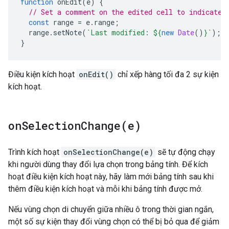
function
onEdit
(
e
)
{
// Set a comment on the edited cell to indicate 
const
range
=
e
.
range
;
range
.
setNote
(
`Last modified: 
${
new
Date
()
}
`
);
}
Điều kiện kích hoạt
onEdit()
chỉ xếp hàng tối đa 2 sự kiện
kích hoạt.
onSelectionChange(
e)
Trình kích hoạt
onSelectionChange(e)
sẽ tự động chạy
khi người dùng thay đổi lựa chọn trong bảng tính. Để kích
hoạt điều kiện kích hoạt này, hãy làm mới bảng tính sau khi
thêm điều kiện kích hoạt và mỗi khi bảng tính được mở.
Nếu vùng chọn di chuyển giữa nhiều ô trong thời gian ngắn,
một số sự kiện thay đổi vùng chọn có thể bị bỏ qua để giảm