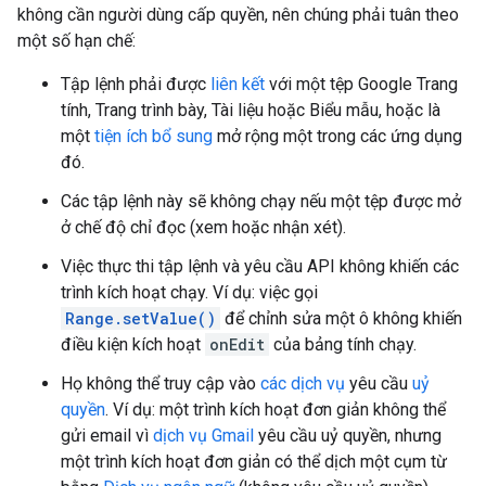
không cần người dùng cấp quyền, nên chúng phải tuân theo
một số hạn chế:
Tập lệnh phải được
liên kết
với một tệp Google Trang
tính, Trang trình bày, Tài liệu hoặc Biểu mẫu, hoặc là
một
tiện ích bổ sung
mở rộng một trong các ứng dụng
đó.
Các tập lệnh này sẽ không chạy nếu một tệp được mở
ở chế độ chỉ đọc (xem hoặc nhận xét).
Việc thực thi tập lệnh và yêu cầu API không khiến các
trình kích hoạt chạy. Ví dụ: việc gọi
Range.setValue()
để chỉnh sửa một ô không khiến
điều kiện kích hoạt
onEdit
của bảng tính chạy.
Họ không thể truy cập vào
các dịch vụ
yêu cầu
uỷ
quyền
. Ví dụ: một trình kích hoạt đơn giản không thể
gửi email vì
dịch vụ Gmail
yêu cầu uỷ quyền, nhưng
một trình kích hoạt đơn giản có thể dịch một cụm từ