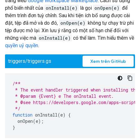
trang web
Google Workspace Marketplace
. Cách sử dụng
phổ biến nhất của
onInstall(e)
là gọi
onOpen(e)
để
thêm trình đơn tuỳ chỉnh. Sau khi tiện ích bổ sung được cài
đặt, tệp đã mở và do đó,
onOpen(e)
không tự chạy trừ phi
tệp được mở lại. Xin lưu ý rằng có một số hạn chế đối với
những việc mà
onInstall(e)
có thể làm. Tìm hiểu thêm về
quyền uỷ quyền
.
triggers/triggers.gs
Xem trên GitHub
/**
 * The event handler triggered when installing the
 * @param {Event} e The onInstall event.
 * @see https://developers.google.com/apps-script/
 */
function
onInstall
(
e
)
{
onOpen
(
e
);
}