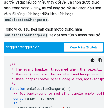
độ trễ. Ví dụ: nếu có nhiều thay đổi về lựa chọn được thực
hiện trong vòng 2 giây, thì chỉ thay đổi về lựa chọn đầu tiên
và cuối cùng kích hoạt điều kiện kích hoạt
onSelectionChange(e)
.
Trong ví dụ sau, nếu bạn chọn một ô trống, hàm
onSelectionChange(e)
sẽ đặt nền của ô thành màu đỏ.
triggers/triggers.gs
Xem trên GitHub
/**
 * The event handler triggered when the selection 
 * @param {Event} e The onSelectionChange event.
 * @see https://developers.google.com/apps-script/
 */
function
onSelectionChange
(
e
)
{
// Set background to red if a single empty cell 
const
range
=
e
.
range
;
if
(
range
.
getNumRows
()
===
1