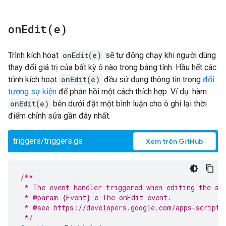
onEdit(
e)
Trình kích hoạt
onEdit(e)
sẽ tự động chạy khi người dùng
thay đổi giá trị của bất kỳ ô nào trong bảng tính. Hầu hết các
trình kích hoạt
onEdit(e)
đều sử dụng thông tin trong
đối
tượng sự kiện
để phản hồi một cách thích hợp. Ví dụ: hàm
onEdit(e)
bên dưới đặt một bình luận cho ô ghi lại thời
điểm chỉnh sửa gần đây nhất.
triggers/triggers.gs
Xem trên GitHub
/**
 * The event handler triggered when editing the sp
 * @param {Event} e The onEdit event.
 * @see https://developers.google.com/apps-script/
 */