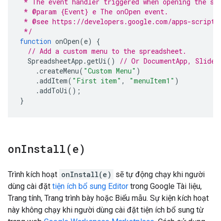
 * The event handler triggered when opening the sp
 * @param {Event} e The onOpen event.
 * @see https://developers.google.com/apps-script/
 */
function
onOpen
(
e
)
{
// Add a custom menu to the spreadsheet.
SpreadsheetApp
.
getUi
()
// Or DocumentApp, Slides
.
createMenu
(
"Custom Menu"
)
.
addItem
(
"First item"
,
"menuItem1"
)
.
addToUi
();
}
onInstall(
e)
Trình kích hoạt
onInstall(e)
sẽ tự động chạy khi người
dùng cài đặt
tiện ích bổ sung Editor
trong Google Tài liệu,
Trang tính, Trang trình bày hoặc Biểu mẫu. Sự kiện kích hoạt
này không chạy khi người dùng cài đặt tiện ích bổ sung từ