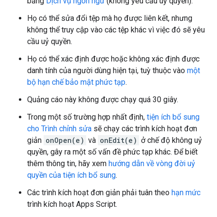
bằng
Dịch vụ ngôn ngữ
(không yêu cầu uỷ quyền).
Họ có thể sửa đổi tệp mà họ được liên kết, nhưng
không thể truy cập vào các tệp khác vì việc đó sẽ yêu
cầu uỷ quyền.
Họ có thể xác định được hoặc không xác định được
danh tính của người dùng hiện tại, tuỳ thuộc vào
một
bộ hạn chế bảo mật phức tạp
.
Quảng cáo này không được chạy quá 30 giây.
Trong một số trường hợp nhất định,
tiện ích bổ sung
cho Trình chỉnh sửa
sẽ chạy các trình kích hoạt đơn
giản
onOpen(e)
và
onEdit(e)
ở chế độ không uỷ
quyền, gây ra một số vấn đề phức tạp khác. Để biết
thêm thông tin, hãy xem
hướng dẫn về vòng đời uỷ
quyền của tiện ích bổ sung
.
Các trình kích hoạt đơn giản phải tuân theo
hạn mức
trình kích hoạt Apps Script.