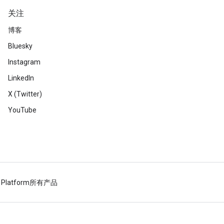
关注
博客
Bluesky
Instagram
LinkedIn
X (Twitter)
YouTube
 Platform
所有产品