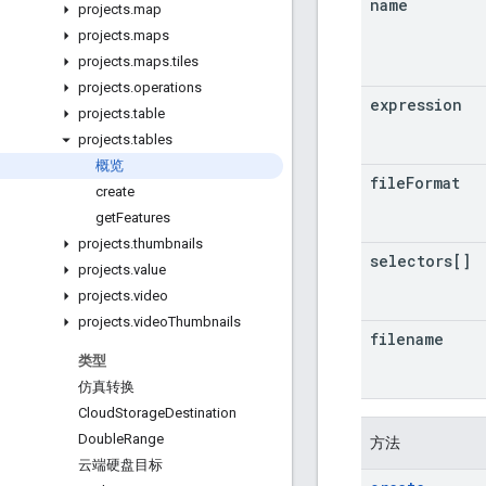
name
projects
.
map
projects
.
maps
projects
.
maps
.
tiles
projects
.
operations
expression
projects
.
table
projects
.
tables
概览
file
Format
create
get
Features
projects
.
thumbnails
selectors[]
projects
.
value
projects
.
video
projects
.
video
Thumbnails
filename
类型
仿真转换
Cloud
Storage
Destination
Double
Range
方法
云端硬盘目标