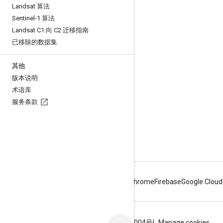
Landsat 算法
互动
Sentinel-1 算法
Google Developer Program
Landsat C1 向 C2 迁移指南
已移除的数据集
Google Developer Groups
Google Developer Experts
其他
Accelerators
版本说明
术语库
Google Cloud & NVIDIA
服务条款
Android
Chrome
Firebase
Google Cloud
条款
隐私权政策
ICP证合字B2-20070004号
Manage cookies