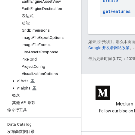
create
Earth
Engine
Asset
View
Earth
Engine
Destination
get
Features
表达式
功能
Grid
Dimensions
Image
File
Export
Options
如未另行说明，那么本页
Image
File
Format
Google 开发者网站政策
。
List
Assets
Response
最后更新时间 (UTC)：2025-
Pixel
Grid
Project
Config
Visualization
Options
v1beta
v1alpha
概念
其他 API 条款
GitHub
Medium
命令行工具
Earth Engine on GitHub
Follow our blog o
Data Catalog
发布商数据目录