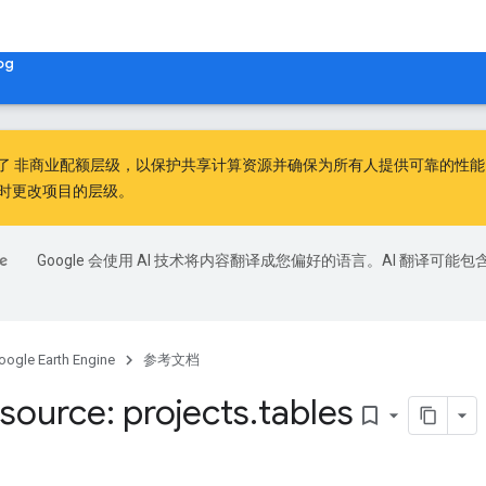
og
出了
非商业配额层级
，以保护共享计算资源并确保为所有人提供可靠的性能。非
时更改项目的层级。
Google 会使用 AI 技术将内容翻译成您偏好的语言。AI 翻译可能包
oogle Earth Engine
参考文档
source: projects
.
tables
bookmark_border