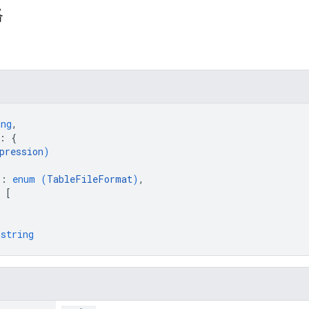
格
ing
,
: 
{
pression
)
"
: 
enum (
TableFileFormat
)
,
 
[
 
string