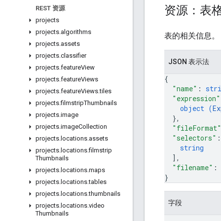
资源：表
REST 资源
projects
projects
.
algorithms
表的相关信息。
projects
.
assets
projects
.
classifier
JSON 表示法
projects
.
feature
View
{
projects
.
feature
Views
"name"
: 
str
projects
.
feature
Views
.
tiles
"expression"
projects
.
filmstrip
Thumbnails
object (
Ex
projects
.
image
}
,
projects
.
image
Collection
"fileFormat
"selectors"
:
projects
.
locations
.
assets
string
projects
.
locations
.
filmstrip
]
,
Thumbnails
"filename"
:
projects
.
locations
.
maps
}
projects
.
locations
.
tables
projects
.
locations
.
thumbnails
字段
projects
.
locations
.
video
Thumbnails