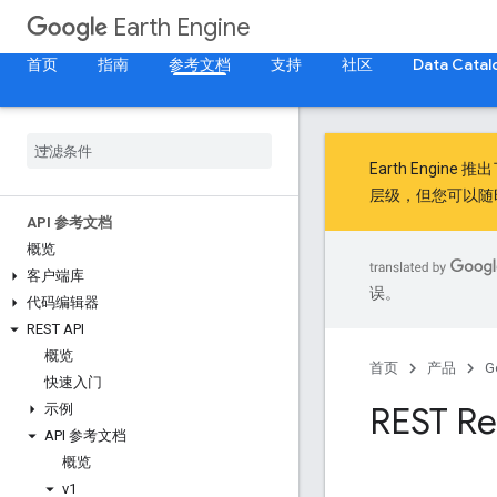
Earth Engine
首页
指南
参考文档
支持
社区
Data Catal
Earth Engine 推
层级，但您可以随
API 参考文档
概览
客户端库
误。
代码编辑器
REST API
概览
首页
产品
G
快速入门
REST Re
示例
API 参考文档
概览
v1