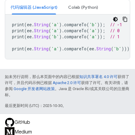
代码编辑器 (JavaScript)
Colab (Python)
print
(
ee
.
String
(
'a'
).
compareTo
(
'b'
));
// -1
print
(
ee
.
String
(
'a'
).
compareTo
(
'a'
));
// 0
print
(
ee
.
String
(
'b'
).
compareTo
(
'a'
));
// 1
print
(
ee
.
String
(
'a'
).
compareTo
(
ee
.
String
(
'b'
)));
如未另行说明，那么本页面中的内容已根据
知识共享署名 4.0 许可
获得了
许可，并且代码示例已根据
Apache 2.0 许可
获得了许可。有关详情，请
参阅
Google 开发者网站政策
。Java 是 Oracle 和/或其关联公司的注册商
标。
最后更新时间 (UTC)：2025-10-30。
GitHub
Medium