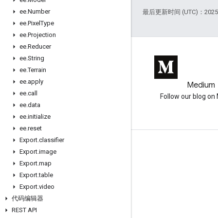
ee
.
Number
最后更新时间 (UTC)：2025-
ee
.
Pixel
Type
ee
.
Projection
ee
.
Reducer
ee
.
String
ee
.
Terrain
ee
.
apply
GitHub
Medium
ee
.
call
Earth Engine on GitHub
Follow our blog o
ee
.
data
ee
.
initialize
ee
.
reset
Export
.
classifier
互动
Export
.
image
Export
.
map
Google Developer Program
Export
.
table
Google Developer Groups
Export
.
video
Google Developer Experts
代码编辑器
REST API
Accelerators