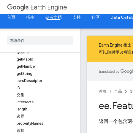
不相交
Earth Engine
解散
距离
首页
指南
参考文档
支持
社区
Data Catal
evaluate
几何图形
get
get
Array
Earth Engine 推
get
Info
可以随时更改项目
get
Map
Id
get
Number
get
String
hers
Descriptor
ID
首页
产品
G
交集
intersects
ee
.
Feat
length
边界
返回一个包含两
property
Names
选择