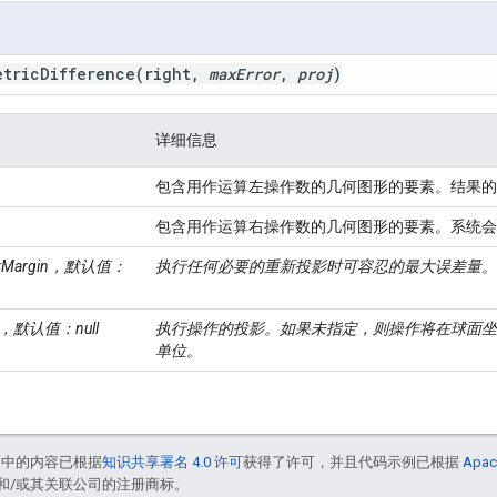
etric
Difference
(right
,
max
Error
,
proj
)
详细信息
包含用作运算左操作数的几何图形的要素。结果的
包含用作运算右操作数的几何图形的要素。系统会
orMargin，默认值：
执行任何必要的重新投影时可容忍的最大误差量。
，默认值：null
执行操作的投影。如果未指定，则操作将在球面坐
单位。
面中的内容已根据
知识共享署名 4.0 许可
获得了许可，并且代码示例已根据
Apac
acle 和/或其关联公司的注册商标。