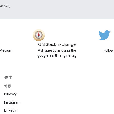
07-26。
GIS Stack Exchange
n Medium
Ask questions using the
Follo
google-earth-engine tag
关注
博客
Bluesky
Instagram
LinkedIn