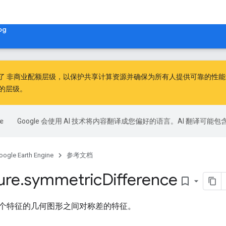
og
出了
非商业配额层级
，以保护共享计算资源并确保为所有人提供可靠的性能。非
的层级。
Google 会使用 AI 技术将内容翻译成您偏好的语言。AI 翻译可能
oogle Earth Engine
参考文档
ure
.
symmetric
Difference
bookmark_border
个特征的几何图形之间对称差的特征。