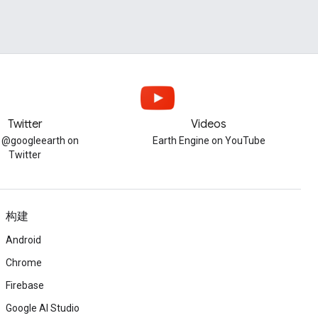
Twitter
Videos
w @googleearth on
Earth Engine on YouTube
Twitter
构建
Android
Chrome
Firebase
Google AI Studio