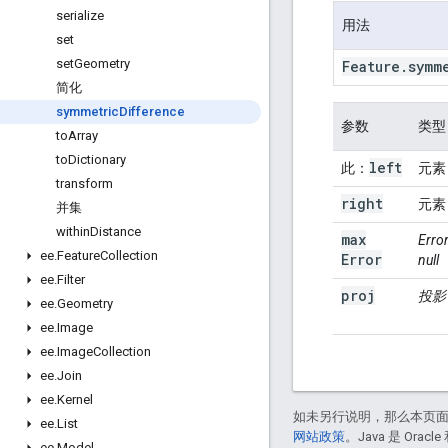
serialize
用法
set
set
Geometry
Feature
.
symm
简化
symmetric
Difference
参数
类型
to
Array
to
Dictionary
left
此：
元素
transform
right
元素
并集
within
Distance
max
Err
ee
.
Feature
Collection
Error
null
ee
.
Filter
proj
投影
ee
.
Geometry
ee
.
Image
ee
.
Image
Collection
ee
.
Join
ee
.
Kernel
如未另行说明，那么本页
ee
.
List
网站政策
。Java 是 Or
ee
.
Model