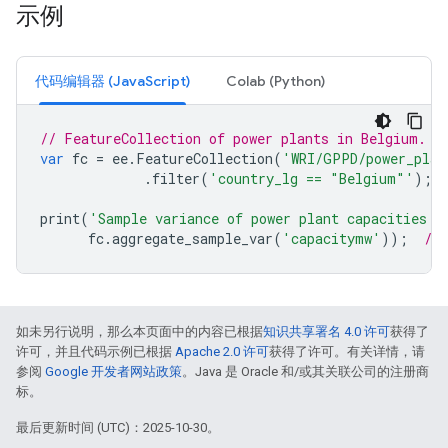
示例
代码编辑器 (JavaScript)
Colab (Python)
// FeatureCollection of power plants in Belgium.
var
fc
=
ee
.
FeatureCollection
(
'WRI/GPPD/power_plan
.
filter
(
'country_lg == "Belgium"'
);
print
(
'Sample variance of power plant capacities (
fc
.
aggregate_sample_var
(
'capacitymw'
));
// 
如未另行说明，那么本页面中的内容已根据
知识共享署名 4.0 许可
获得了
许可，并且代码示例已根据
Apache 2.0 许可
获得了许可。有关详情，请
参阅
Google 开发者网站政策
。Java 是 Oracle 和/或其关联公司的注册商
标。
最后更新时间 (UTC)：2025-10-30。