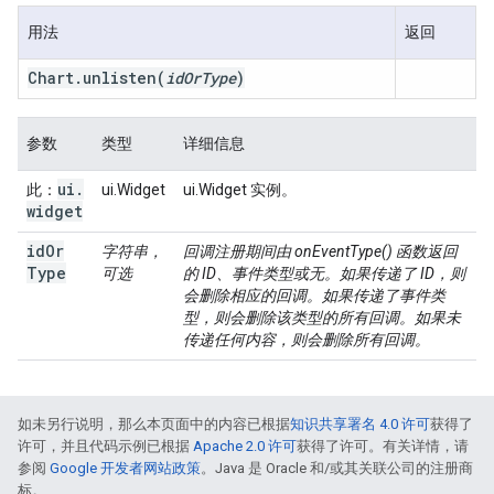
用法
返回
Chart
.
unlisten
(
id
Or
Type
)
参数
类型
详细信息
ui
.
此：
ui.Widget
ui.Widget 实例。
widget
id
Or
字符串，
回调注册期间由 onEventType() 函数返回
Type
可选
的 ID、事件类型或无。如果传递了 ID，则
会删除相应的回调。如果传递了事件类
型，则会删除该类型的所有回调。如果未
传递任何内容，则会删除所有回调。
如未另行说明，那么本页面中的内容已根据
知识共享署名 4.0 许可
获得了
许可，并且代码示例已根据
Apache 2.0 许可
获得了许可。有关详情，请
参阅
Google 开发者网站政策
。Java 是 Oracle 和/或其关联公司的注册商
标。