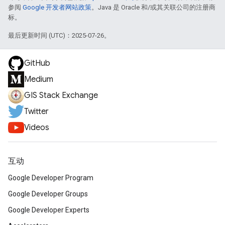
参阅
Google 开发者网站政策
。Java 是 Oracle 和/或其关联公司的注册商
标。
最后更新时间 (UTC)：2025-07-26。
GitHub
Medium
GIS Stack Exchange
Twitter
Videos
互动
Google Developer Program
Google Developer Groups
Google Developer Experts