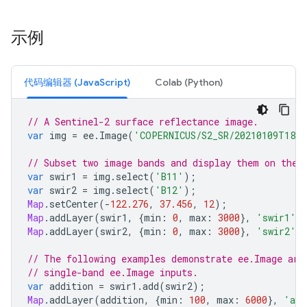
示例
代码编辑器 (JavaScript)
Colab (Python)
// A Sentinel-2 surface reflectance image.
var
img
=
ee
.
Image
(
'COPERNICUS/S2_SR/20210109T1857
// Subset two image bands and display them on the 
var
swir1
=
img
.
select
(
'B11'
);
var
swir2
=
img
.
select
(
'B12'
);
Map
.
setCenter
(
-
122.276
,
37.456
,
12
);
Map
.
addLayer
(
swir1
,
{
min
:
0
,
max
:
3000
},
'swir1'
)
Map
.
addLayer
(
swir2
,
{
min
:
0
,
max
:
3000
},
'swir2'
)
// The following examples demonstrate ee.Image ari
// single-band ee.Image inputs.
var
addition
=
swir1
.
add
(
swir2
);
Map
.
addLayer
(
addition
,
{
min
:
100
,
max
:
6000
},
'add