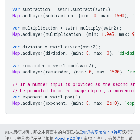
var
subtraction
=
swir1
.
subtract
(
swir2
);
Map
.
addLayer
(
subtraction
,
{
min
:
0
,
max
:
1500
},
'su
var
multiplication
=
swir1
.
multiply
(
swir2
);
Map
.
addLayer
(
multiplication
,
{
min
:
1.9e5
,
max
:
9.4
var
division
=
swir1
.
divide
(
swir2
);
Map
.
addLayer
(
division
,
{
min
:
0
,
max
:
3
},
'division
var
remainder
=
swir1
.
mod
(
swir2
);
Map
.
addLayer
(
remainder
,
{
min
:
0
,
max
:
1500
},
'rem
// If a number input is provided as the second arg
// be promoted to an ee.Image object, a convenient
var
exponent
=
swir1
.
pow
(
3
);
Map
.
addLayer
(
exponent
,
{
min
:
0
,
max
:
2e10
},
'expon
如未另行说明，那么本页面中的内容已根据
知识共享署名 4.0 许可
获得了
许可，并且代码示例已根据
Apache 2.0 许可
获得了许可。有关详情，请