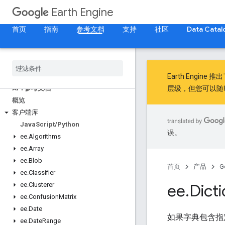
Earth Engine
首页
指南
参考文档
支持
社区
Data Catal
Earth Engine 推
API 参考文档
层级，但您可以随
概览
客户端库
Java
Script
/
Python
误。
ee
.
Algorithms
ee
.
Array
ee
.
Blob
首页
产品
G
ee
.
Classifier
ee
.
Clusterer
ee
.
Dict
ee
.
Confusion
Matrix
ee
.
Date
如果字典包含指定
ee
.
Date
Range