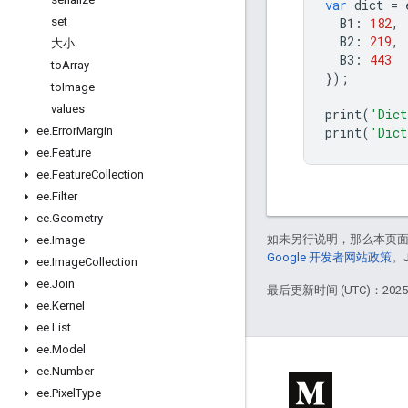
var
dict
=
B1
:
182
,
set
B2
:
219
,
大小
B3
:
443
to
Array
});
to
Image
values
print
(
'Dict
print
(
'Dict
ee
.
Error
Margin
ee
.
Feature
ee
.
Feature
Collection
ee
.
Filter
ee
.
Geometry
如未另行说明，那么本页
ee
.
Image
Google 开发者网站政策
。
ee
.
Image
Collection
ee
.
Join
最后更新时间 (UTC)：2025-
ee
.
Kernel
ee
.
List
ee
.
Model
ee
.
Number
ee
.
Pixel
Type