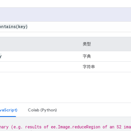
ontains
(key)
类型
y
字典
字符串
Script)
Colab (Python)
nary (e.g. results of ee.Image.reduceRegion of an S2 im