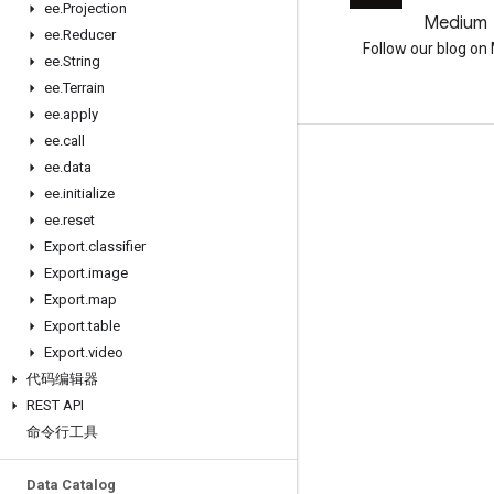
ee
.
Projection
GitHub
Medium
ee
.
Reducer
Earth Engine on GitHub
Follow our blog o
ee
.
String
ee
.
Terrain
ee
.
apply
ee
.
call
互动
ee
.
data
ee
.
initialize
Google Developer Program
ee
.
reset
Google Developer Groups
Export
.
classifier
Google Developer Experts
Export
.
image
Export
.
map
Accelerators
Export
.
table
Google Cloud & NVIDIA
Export
.
video
代码编辑器
REST API
命令行工具
Data Catalog