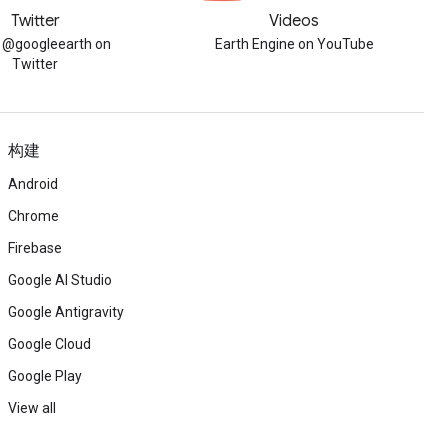
Twitter
Videos
w @googleearth on
Earth Engine on YouTube
Twitter
构建
Android
Chrome
Firebase
Google AI Studio
Google Antigravity
Google Cloud
Google Play
View all