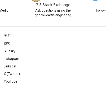
GIS Stack Exchange
n Medium
Ask questions using the
Follo
google-earth-engine tag
关注
博客
Bluesky
Instagram
LinkedIn
X (Twitter)
YouTube