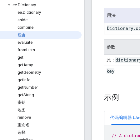
ee
.
Dictionary
ee
.
Dictionary
用法
aside
combine
Dictionary
.
c
包含
evaluate
参数
from
Lists
get
dictionar
此：
get
Array
key
get
Geometry
get
Info
get
Number
示例
get
String
密钥
地图
代码编辑器 (Java
remove
重命名
选择
// A dictio
serialize