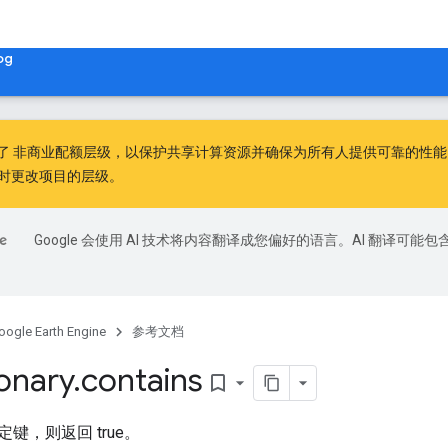
og
出了
非商业配额层级
，以保护共享计算资源并确保为所有人提供可靠的性能。非
时更改项目的层级。
Google 会使用 AI 技术将内容翻译成您偏好的语言。AI 翻译可能包
oogle Earth Engine
参考文档
ionary
.
contains
bookmark_border
键，则返回 true。