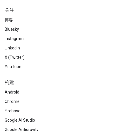
关注
博客
Bluesky
Instagram
LinkedIn
X (Twitter)
YouTube
构建
Android
Chrome
Firebase
Google AI Studio
Google Antigravity