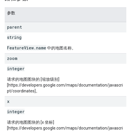
参数
parent
string
FeatureView.name
中的地图名称。
zoom
integer
请求的地图图块的 [缩放级别]
[https://developers.google.com/maps/documentation/javascri
pt/coordinates]。
x
integer
请求的地图图块的 [x 坐标]
[https://developers.google.com/maps/documentation/javascri