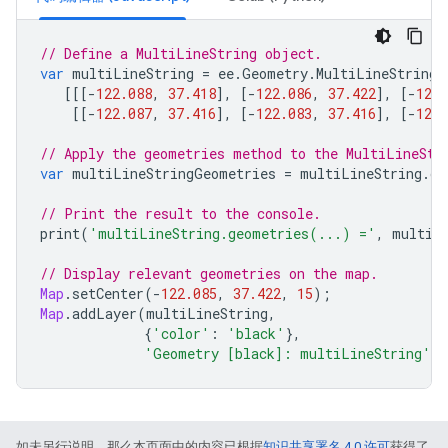
// Define a MultiLineString object.
var
multiLineString
=
ee
.
Geometry
.
MultiLineString
(
[[[
-
122.088
,
37.418
],
[
-
122.086
,
37.422
],
[
-
122.
[[
-
122.087
,
37.416
],
[
-
122.083
,
37.416
],
[
-
122.
// Apply the geometries method to the MultiLineStr
var
multiLineStringGeometries
=
multiLineString
.
ge
// Print the result to the console.
print
(
'multiLineString.geometries(...) ='
,
multiL
// Display relevant geometries on the map.
Map
.
setCenter
(
-
122.085
,
37.422
,
15
);
Map
.
addLayer
(
multiLineString
,
{
'color'
:
'black'
},
'Geometry [black]: multiLineString'
)
如未另行说明，那么本页面中的内容已根据
知识共享署名 4.0 许可
获得了