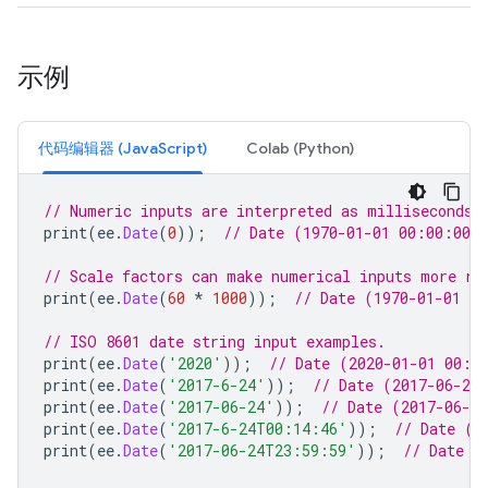
示例
代码编辑器 (JavaScript)
Colab (Python)
// Numeric inputs are interpreted as milliseconds 
print
(
ee
.
Date
(
0
));
// Date (1970-01-01 00:00:00)
// Scale factors can make numerical inputs more re
print
(
ee
.
Date
(
60
*
1000
));
// Date (1970-01-01 0
// ISO 8601 date string input examples.
print
(
ee
.
Date
(
'2020'
));
// Date (2020-01-01 00:0
print
(
ee
.
Date
(
'2017-6-24'
));
// Date (2017-06-24
print
(
ee
.
Date
(
'2017-06-24'
));
// Date (2017-06-2
print
(
ee
.
Date
(
'2017-6-24T00:14:46'
));
// Date (2
print
(
ee
.
Date
(
'2017-06-24T23:59:59'
));
// Date (