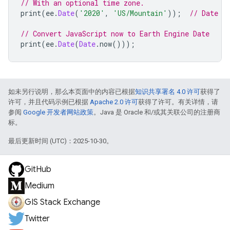
// With an optional time zone.
print
(
ee
.
Date
(
'2020'
,
'US/Mountain'
));
// Date (
// Convert JavaScript now to Earth Engine Date
print
(
ee
.
Date
(
Date
.
now
()));
如未另行说明，那么本页面中的内容已根据
知识共享署名 4.0 许可
获得了
许可，并且代码示例已根据
Apache 2.0 许可
获得了许可。有关详情，请
参阅
Google 开发者网站政策
。Java 是 Oracle 和/或其关联公司的注册商
标。
最后更新时间 (UTC)：2025-10-30。
GitHub
Medium
GIS Stack Exchange
Twitter