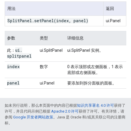
用法
返回
Split
Panel
.
set
Panel
(index
,
panel)
ui.Panel
参数
类型
详细信息
ui
.
此：
ui.SplitPanel
ui.SplitPanel 实例。
splitpanel
index
数字
0 表示顶部或左侧面板，1 表示
底部或右侧面板。
panel
ui.Panel
要添加到拆分面板的面板。
如未另行说明，那么本页面中的内容已根据
知识共享署名 4.0 许可
获得了
许可，并且代码示例已根据
Apache 2.0 许可
获得了许可。有关详情，请
参阅
Google 开发者网站政策
。Java 是 Oracle 和/或其关联公司的注册商
标。