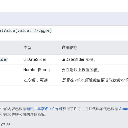
et
Value
(value
,
trigger
)
类型
详细信息
ider
ui.DateSlider
ui.DateSlider 实例。
Number|String
要在滑块上设置的值。
布尔值，可选
是否在 value 属性发生更改时触发 onC
面中的内容已根据
知识共享署名 4.0 许可
获得了许可，并且代码示例已根据
Apac
acle 和/或其关联公司的注册商标。
07-26。