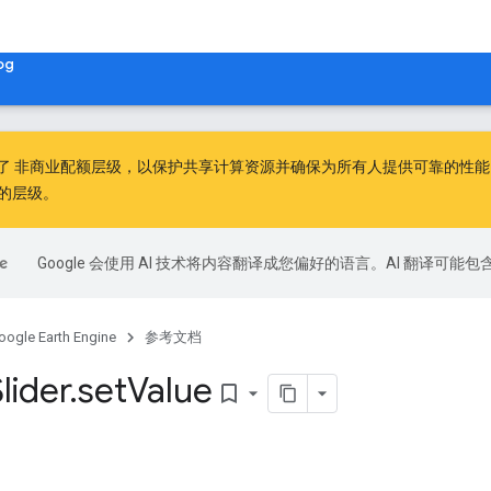
og
出了
非商业配额层级
，以保护共享计算资源并确保为所有人提供可靠的性能。非
的层级。
Google 会使用 AI 技术将内容翻译成您偏好的语言。AI 翻译可能
oogle Earth Engine
参考文档
lider
.
set
Value
bookmark_border