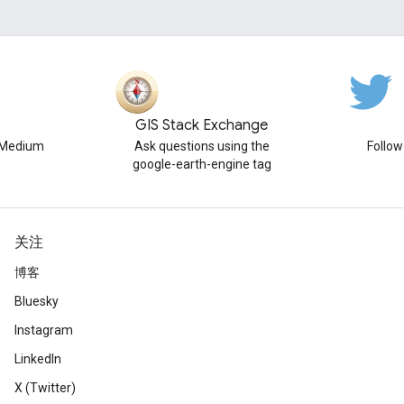
GIS Stack Exchange
n Medium
Ask questions using the
Follo
google-earth-engine tag
关注
博客
Bluesky
Instagram
LinkedIn
X (Twitter)