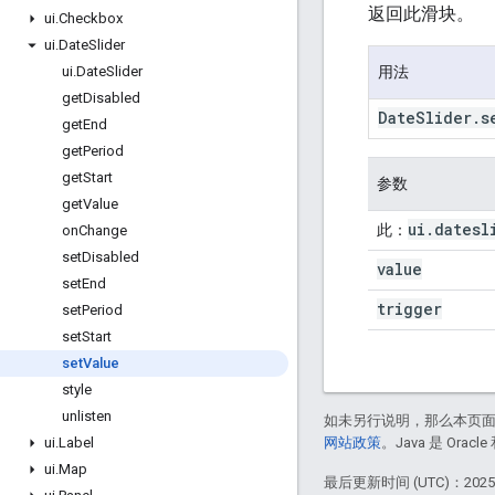
返回此滑块。
ui
.
Checkbox
ui
.
Date
Slider
用法
ui
.
Date
Slider
get
Disabled
Date
Slider
.
s
get
End
get
Period
get
Start
参数
get
Value
ui
.
datesl
此：
on
Change
set
Disabled
value
set
End
trigger
set
Period
set
Start
set
Value
style
unlisten
如未另行说明，那么本页
网站政策
。Java 是 Or
ui
.
Label
ui
.
Map
最后更新时间 (UTC)：2025-