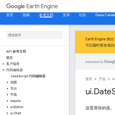
Earth Engine
首页
指南
参考文档
支持
社区
Data Catal
Earth Engine 推
可以随时更改项目
API 参考文档
概览
客户端库
代码编辑器
Java
Script 代码编辑器
首页
产品
G
地图
ui
.
Date
S
导出
平面
require
ui
.
Button
设置滑块的值。
ui
.
Chart