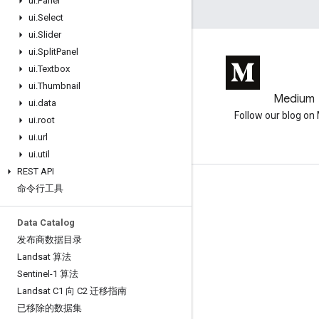
ui
.
Panel
ui
.
Select
ui
.
Slider
ui
.
Split
Panel
ui
.
Textbox
ui
.
Thumbnail
GitHub
Medium
ui
.
data
Earth Engine on GitHub
Follow our blog o
ui
.
root
ui
.
url
ui
.
util
REST API
命令行工具
互动
Google Developer Program
Data Catalog
Google Developer Groups
发布商数据目录
Landsat 算法
Google Developer Experts
Sentinel-1 算法
Accelerators
Landsat C1 向 C2 迁移指南
Google Cloud & NVIDIA
已移除的数据集