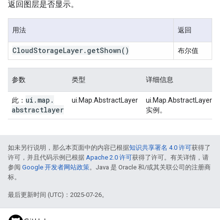
返回图层是否显示。
用法
返回
Cloud
Storage
Layer
.
get
Shown
()
布尔值
参数
类型
详细信息
ui
.
map
.
此：
ui.Map.AbstractLayer
ui.Map.AbstractLayer
abstractlayer
实例。
如未另行说明，那么本页面中的内容已根据
知识共享署名 4.0 许可
获得了
许可，并且代码示例已根据
Apache 2.0 许可
获得了许可。有关详情，请
参阅
Google 开发者网站政策
。Java 是 Oracle 和/或其关联公司的注册商
标。
最后更新时间 (UTC)：2025-07-26。