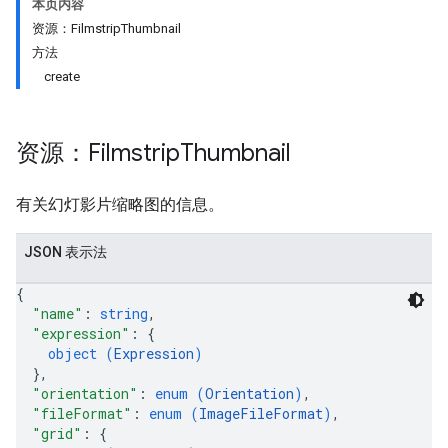
本页内容
资源：FilmstripThumbnail
方法
create
资源：Filmstrip
Thumbnail
有关幻灯影片缩略图的信息。
ils
JSON 表示法
{
"name"
: 
string
,
"expression"
: 
{
object (
Expression
)
}
,
"orientation"
: 
enum (
Orientation
)
,
"fileFormat"
: 
enum (
ImageFileFormat
)
,
"grid"
: 
{