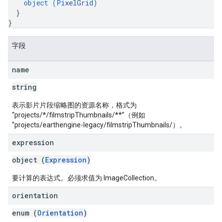
object (
PixelGrid
)
}
}
字段
name
string
表示影片片段缩略图的资源名称，格式为
“projects/*/filmstripThumbnails/**”（例如
“projects/earthengine-legacy/filmstripThumbnails/
）。
expression
object (
Expression
)
要计算的表达式。必须求值为 ImageCollection。
orientation
enum (
Orientation
)