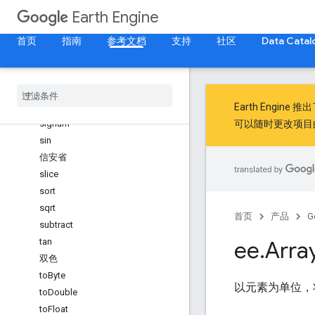
项目
Earth Engine
reduce
重复
首页
指南
参考文档
支持
社区
Data Catal
reshape
right
Shift
轮数
短片
Earth Engine 推
signum
可以随时更改项目
sin
信安省
slice
sort
sqrt
首页
产品
G
subtract
tan
ee
.
Arra
双色
to
Byte
以元素为单位，
to
Double
to
Float