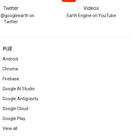
Twitter
Videos
w @googleearth on
Earth Engine on YouTube
Twitter
构建
Android
Chrome
Firebase
Google AI Studio
Google Antigravity
Google Cloud
Google Play
View all