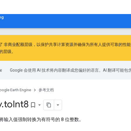
og
出了
非商业配额层级
，以保护共享计算资源并确保为所有人提供可靠的性能。非
的层级。
Google 会使用 AI 技术将内容翻译成您偏好的语言。AI 翻译可能
oogle Earth Engine
参考文档
y
.
to
Int8
bookmark_border
将输入值强制转换为有符号的 8 位整数。