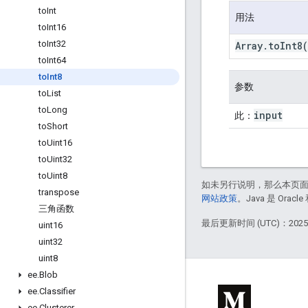
to
Int
用法
to
Int16
to
Int32
Array
.
to
Int8
(
to
Int64
to
Int8
参数
to
List
to
Long
input
此：
to
Short
to
Uint16
to
Uint32
to
Uint8
如未另行说明，那么本页
transpose
网站政策
。Java 是 Or
三角函数
最后更新时间 (UTC)：2025-
uint16
uint32
uint8
ee
.
Blob
ee
.
Classifier
ee
.
Clusterer