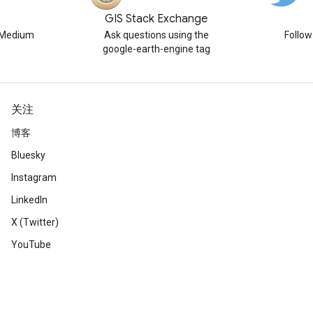
GIS Stack Exchange
n Medium
Ask questions using the
Follo
google-earth-engine tag
关注
博客
Bluesky
Instagram
LinkedIn
X (Twitter)
YouTube