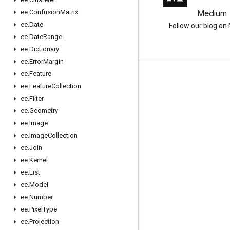
ee
.
Confusion
Matrix
GitHub
Medium
ee
.
Date
Earth Engine on GitHub
Follow our blog o
ee
.
Date
Range
ee
.
Dictionary
ee
.
Error
Margin
ee
.
Feature
互动
ee
.
Feature
Collection
Google Developer Program
ee
.
Filter
ee
.
Geometry
Google Developer Groups
ee
.
Image
Google Developer Experts
ee
.
Image
Collection
Accelerators
ee
.
Join
ee
.
Kernel
Google Cloud & NVIDIA
ee
.
List
ee
.
Model
ee
.
Number
ee
.
Pixel
Type
ee
.
Projection