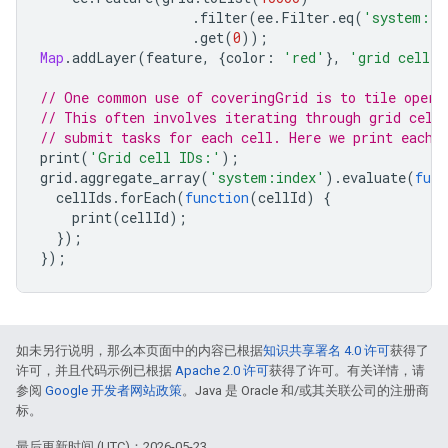
.
filter
(
ee
.
Filter
.
eq
(
'system:in
.
get
(
0
));
Map
.
addLayer
(
feature
,
{
color
:
'red'
},
'grid cell'
,
// One common use of coveringGrid is to tile opera
// This often involves iterating through grid cell
// submit tasks for each cell. Here we print each 
print
(
'Grid cell IDs:'
);
grid
.
aggregate_array
(
'system:index'
).
evaluate
(
func
cellIds
.
forEach
(
function
(
cellId
)
{
print
(
cellId
);
});
});
如未另行说明，那么本页面中的内容已根据
知识共享署名 4.0 许可
获得了
许可，并且代码示例已根据
Apache 2.0 许可
获得了许可。有关详情，请
参阅
Google 开发者网站政策
。Java 是 Oracle 和/或其关联公司的注册商
标。
最后更新时间 (UTC)：2026-05-23。