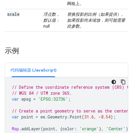
网格上。
scale
浮点数，
替换投影的比例（如果提供）。
默认值：
如果投影尚未缩放，则可能需要
null
此参数。
示例
代码编辑器 (JavaScript)
// Define the coordinate reference system (CRS) to
// WGS 84 / UTM zone 36S.
var
epsg
=
'EPSG:32736'
;
// Create a point geometry to serve as the center 
var
point
=
ee
.
Geometry
.
Point
(
31.6
,
-
8.54
);
Map
.
addLayer
(
point
,
{
color
:
'orange'
},
'Center'
);