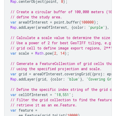
Map
.
centerObject
(
point
,
8
);
// Create a circular buffer of 100,000 meters (100
// define the study area.
var
areaOfInterest
=
point
.
buffer
(
100000
);
Map
.
addLayer
(
areaOfInterest
,
{
color
:
'purple'
},
'A
// Calculate a scale value to determine the size o
// Use a power of 2 for best GeoTIFF tiling, e.g.,
// grid cell to define image export regions, 2**14
var
scale
=
Math
.
pow
(
2
,
14
);
// Generate a FeatureCollection of grid cells that
// using the specified projection and scale.
var
grid
=
areaOfInterest
.
coveringGrid
({
proj
:
epsg
Map
.
addLayer
(
grid
,
{
color
:
'blue'
},
'Covering Grid
// Define the specific index string of the grid cel
var
cellOfInterest
=
'18,551'
;
// Filter the grid collection to find the feature 
// retrieve it as an ee.Feature.
var
feature
=
ee
.
Feature
(
grid
.
toList
(
10000
)