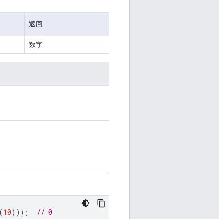
返回
数字
(
10
)));
// 0