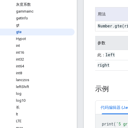
灰度系数
gammainc
用法
get
Info
gt
Number
.
gte
(r
gte
Hypot
参数
int
int16
left
此：
int32
right
int64
int8
lanczos
示例
left
Shift
log
log10
代码编辑器 (Java
长
lt
LTE
print
(
'5 gr
max