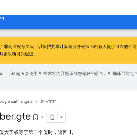
og
出了
非商业配额层级
，以保护共享计算资源并确保为所有人提供可靠的性能。非
时更改项目的层级。
Google 会使用 AI 技术将内容翻译成您偏好的语言。AI 翻译可能包
oogle Earth Engine
参考文档
ber
.
gte
bookmark_border
值大于或等于第二个值时，返回 1。