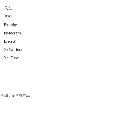
关注
博客
Bluesky
Instagram
LinkedIn
X (Twitter)
YouTube
 Platform
所有产品