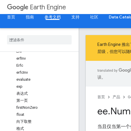
限制取值范围
Earth Engine
cos
Cosh
首页
指南
参考文档
支持
社区
Data Catal
digamma
divide
双线
eq
Earth Engine 推
ERF
层级，但您可以随
erf
Inv
Erfc
erfc
Inv
误。
evaluate
exp
表达式
首页
产品
G
第一页
first
Non
Zero
ee
.
Num
float
向下取整
当且仅当第一个
格式