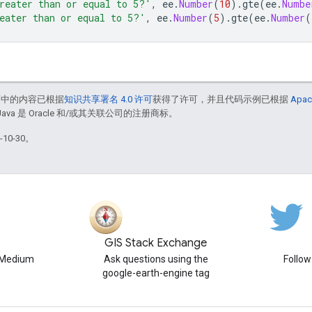
reater than or equal to 5?'
,
ee
.
Number
(
10
).
gte
(
ee
.
Numbe
eater than or equal to 5?'
,
ee
.
Number
(
5
).
gte
(
ee
.
Number
(
面中的内容已根据
知识共享署名 4.0 许可
获得了许可，并且代码示例已根据
Apac
Java 是 Oracle 和/或其关联公司的注册商标。
10-30。
GIS Stack Exchange
n Medium
Ask questions using the
Follo
google-earth-engine tag