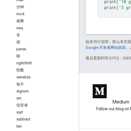
print
(
'10 g
print
(
'5 gr
分钟
mod
相乘
neq
非
如未另行说明，那么本页
或
Google 开发者网站政策
。
parse
嘭
最后更新时间 (UTC)：2025-
right
Shift
轮数
serialize
短片
signum
sin
GitHub
Medium
信安省
Earth Engine on GitHub
Follow our blog o
sqrt
subtract
tan