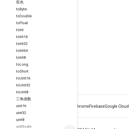
双色
互动
to
Byte
to
Double
Google Developer Program
to
Float
Google Developer Groups
to
Int
Google Developer Experts
to
Int16
to
Int32
Accelerators
to
Int64
Google Cloud & NVIDIA
to
Int8
to
Long
to
Short
to
Uint16
to
Uint32
to
Uint8
三角函数
uint16
Android
Chrome
Firebase
Google Cloud
uint32
uint8
unit
Scale