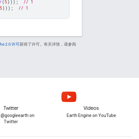
r
(
5
)));
// 1
5
)));
// 1
he 2.0 许可
获得了许可。有关详情，请参阅
Twitter
Videos
w @googleearth on
Earth Engine on YouTube
Twitter