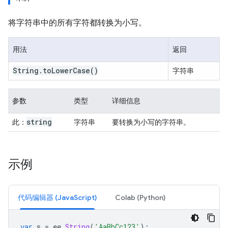
将字符串中的所有字符都转换为小写。
用法
返回
String
.
to
Lower
Case
()
字符串
参数
类型
详细信息
string
此：
字符串
要转换为小写的字符串。
示例
代码编辑器 (JavaScript)
Colab (Python)
var
s
=
ee
.
String
(
'AaBbCc123'
);