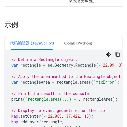
平方米为单位。
示例
代码编辑器 (JavaScript)
Colab (Python)
// Define a Rectangle object.
var
rectangle
=
ee
.
Geometry
.
Rectangle
(
-
122.09
,
37.
// Apply the area method to the Rectangle object.
var
rectangleArea
=
rectangle
.
area
({
'maxError'
:
1
}
// Print the result to the console.
print
(
'rectangle.area(...) ='
,
rectangleArea
);
// Display relevant geometries on the map.
Map
.
setCenter
(
-
122.085
,
37.422
,
15
);
Map
.
addLayer
(
rectangle
,