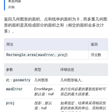
本页内容
示例
返回几何图形的面积。点和线串的面积为 0，而多重几何图
形的面积是其组成部分的面积之和（相交的面积会多次计
算）。
用法
返回
Rectangle
.
area
(
max
Error
,
proj
)
浮点数
参数
类型
详细信息
geometry
此：
几何图形
几何图形输入。
max
Error
ErrorMargin，
执行任何必要的重新投影时可
默认值：null
容忍的最大误差量。
proj
投影，默认
如果指定，结果将采用相应投
值：null
影的坐标系的单位。否则将以