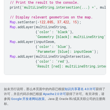
// Print the result to the console.
print
(
'multiLineString.intersection(...) ='
,
multi
// Display relevant geometries on the map.
Map
.
setCenter
(
-
122.085
,
37.422
,
15
);
Map
.
addLayer
(
multiLineString
,
{
'color'
:
'black'
},
'Geometry [black]: multiLineString'
)
Map
.
addLayer
(
inputGeom
,
{
'color'
:
'blue'
},
'Parameter [blue]: inputGeom'
);
Map
.
addLayer
(
multiLineStringIntersection
,
{
'color'
:
'red'
},
'Result [red]: multiLineString.inters
如未另行说明，那么本页面中的内容已根据
知识共享署名 4.0 许可
获得了
许可，并且代码示例已根据
Apache 2.0 许可
获得了许可。有关详情，请
参阅
Google 开发者网站政策
。Java 是 Oracle 和/或其关联公司的注册商
标。