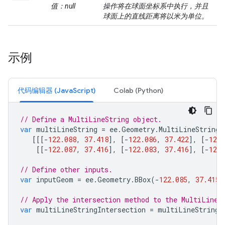
值：null
操作将在球面坐标系中执行，并且
球面上的直线距离将以米为单位。
示例
代码编辑器 (JavaScript)
Colab (Python)
// Define a MultiLineString object.
var
multiLineString
=
ee
.
Geometry
.
MultiLineString
(
[[[
-
122.088
,
37.418
],
[
-
122.086
,
37.422
],
[
-
122.
[[
-
122.087
,
37.416
],
[
-
122.083
,
37.416
],
[
-
122.
// Define other inputs.
var
inputGeom
=
ee
.
Geometry
.
BBox
(
-
122.085
,
37.415
,
// Apply the intersection method to the MultiLineS
var
multiLineStringIntersection
=
multiLineString
.