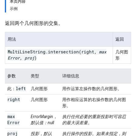
本页内容
示例
返回两个几何图形的交集。
用法
返回
Multi
Line
String
.
intersection
(right
,
max
几何图
Error
,
proj
)
形
参数
类型
详细信息
left
此：
几何图形
用作运算左操作数的几何图形。
right
几何图形
用作相应运算的右操作数的几何图
形。
max
ErrorMargin，
执行任何必要的重新投影时可容忍
Error
默认值：null
的最大误差量。
proj
投影，默认
执行操作的投影。如果未指定，则