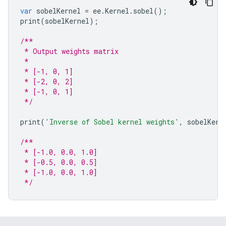
var
sobelKernel
=
ee
.
Kernel
.
sobel
();
print
(
sobelKernel
);
/**
 * Output weights matrix
 *
 * [-1, 0, 1]
 * [-2, 0, 2]
 * [-1, 0, 1]
 */
print
(
'Inverse of Sobel kernel weights'
,
sobelKern
/**
 * [-1.0, 0.0, 1.0]
 * [-0.5, 0.0, 0.5]
 * [-1.0, 0.0, 1.0]
 */