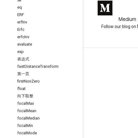
eq
ERF
GitHub
Medium
erf
Inv
Earth Engine on GitHub
Follow our blog o
Erfc
erfc
Inv
evaluate
exp
互动
表达式
fast
Distance
Transform
Google Developer Program
第一页
Google Developer Groups
first
Non
Zero
float
Google Developer Experts
向下取整
Accelerators
focal
Max
Google Cloud & NVIDIA
focal
Mean
focal
Median
focal
Min
focal
Mode