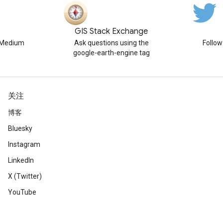
GIS Stack Exchange
n Medium
Ask questions using the
Follo
google-earth-engine tag
关注
博客
Bluesky
Instagram
LinkedIn
X (Twitter)
YouTube