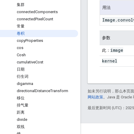
集群
用法
connected
Components
connected
Pixel
Count
Image
.
convol
常量
卷积
参数
copy
Properties
cos
image
此：
Cosh
kernel
cumulative
Cost
日期
衍生词
digamma
directional
Distance
Transform
如未另行说明，那么本页
网站政策
。Java 是 Or
移位
排气量
最后更新时间 (UTC)：2025-
距离
divide
双线
熵