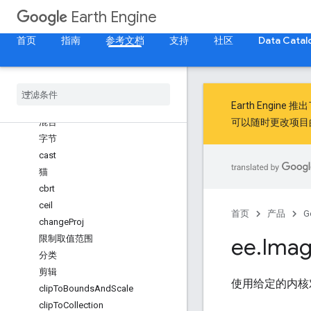
bandTypes
Earth Engine
bitCount
bitsToArrayImage
首页
指南
参考文档
支持
社区
Data Catal
bitwiseAnd
bitwise
Not
bitwise
Or
bitwise
Xor
Earth Engine 推
混合
可以随时更改项目
字节
cast
猫
cbrt
ceil
首页
产品
G
change
Proj
限制取值范围
ee
.
Ima
分类
剪辑
使用给定的内核
clip
To
Bounds
And
Scale
clip
To
Collection