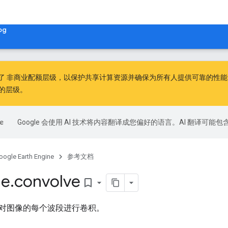
og
出了
非商业配额层级
，以保护共享计算资源并确保为所有人提供可靠的性能。非
的层级。
Google 会使用 AI 技术将内容翻译成您偏好的语言。AI 翻译可能
oogle Earth Engine
参考文档
ge
.
convolve
bookmark_border
对图像的每个波段进行卷积。