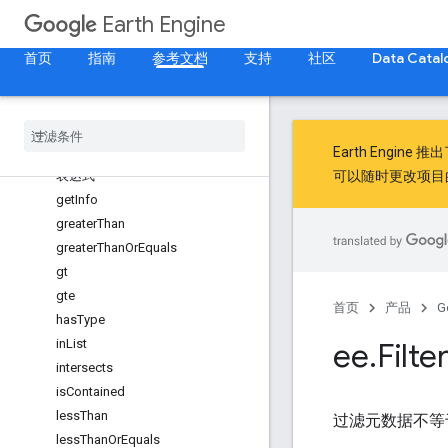
日期
Earth Engine
dateRangeContains
一年中的第几天
首页
指南
参考文档
支持
社区
Data Catal
不相交
eq
等号
evaluate
Earth Engine 推
表达式
可以随时更改项目
get
Info
greater
Than
greater
Than
Or
Equals
gt
gte
首页
产品
G
has
Type
in
List
ee
.
Filter
intersects
is
Contained
less
Than
过滤元数据不等
less
Than
Or
Equals