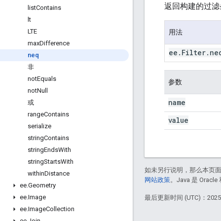
返回构建的过滤
list
Contains
lt
LTE
用法
max
Difference
ee
.
Filter
.
ne
neq
非
not
Equals
参数
not
Null
name
或
range
Contains
value
serialize
string
Contains
string
Ends
With
string
Starts
With
如未另行说明，那么本页
within
Distance
网站政策
。Java 是 Or
ee
.
Geometry
ee
.
Image
最后更新时间 (UTC)：2025-
ee
.
Image
Collection
ee
.
Join