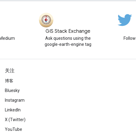
GIS Stack Exchange
n Medium
Ask questions using the
Follo
google-earth-engine tag
关注
博客
Bluesky
Instagram
LinkedIn
X (Twitter)
YouTube