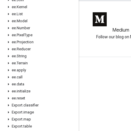
ee
.
Kernel
ee
.
List
ee
.
Model
ee
.
Number
GitHub
Medium
ee
.
Pixel
Type
Earth Engine on GitHub
Follow our blog o
ee
.
Projection
ee
.
Reducer
ee
.
String
ee
.
Terrain
互动
ee
.
apply
ee
.
call
Google Developer Program
ee
.
data
Google Developer Groups
ee
.
initialize
Google Developer Experts
ee
.
reset
Export
.
classifier
Accelerators
Export
.
image
Google Cloud & NVIDIA
Export
.
map
Export
.
table