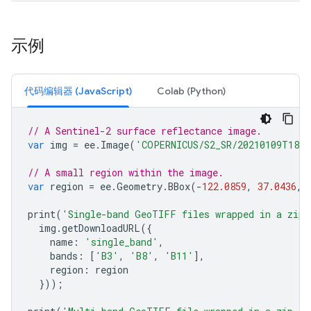
示例
代码编辑器 (JavaScript)
Colab (Python)
// A Sentinel-2 surface reflectance image.
var
img
=
ee
.
Image
(
'COPERNICUS/S2_SR/20210109T1857
// A small region within the image.
var
region
=
ee
.
Geometry
.
BBox
(
-
122.0859
,
37.0436
,
print
(
'Single-band GeoTIFF files wrapped in a zip 
img
.
getDownloadURL
({
name
:
'single_band'
,
bands
:
[
'B3'
,
'B8'
,
'B11'
],
region
:
region
}));