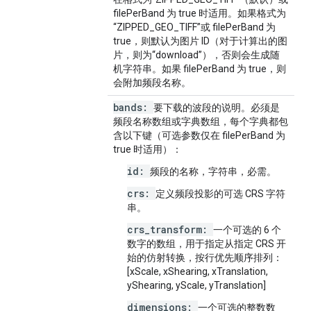
filePerBand 为 true 时适用。如果格式为
“ZIPPED_GEO_TIFF”或 filePerBand 为
true，则默认为图片 ID（对于计算出的图
片，则为“download”），否则会生成随
机字符串。如果 filePerBand 为 true，则
会附加频段名称。
bands:
要下载的波段的说明。必须是
频段名称数组或字典数组，每个字典都包
含以下键（可选参数仅在 filePerBand 为
true 时适用）：
id:
频段的名称，字符串，必需。
crs:
定义频段投影的可选 CRS 字符
串。
crs_transform:
一个可选的 6 个
数字的数组，用于指定从指定 CRS 开
始的仿射转换，按行优先顺序排列：
[xScale, xShearing, xTranslation,
yShearing, yScale, yTranslation]
dimensions:
一个可选的整数数