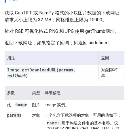
获取 GeoTIFF 或 NumPy 格式的小块图片数据的下载网址。
请求大小上限为 32 MB，网格维度上限为 10000。
针对 RGB 可视化格式 PNG 和 JPG 使用 getThumb网址。
返回下载网址，如果指定了回调，则返回 undefined。
用法
返回
Image
.
get
Download
URL
(params
,
对象|字符
callback
)
串
参数
类型
详细信息
image
此：
图片
Image 实例。
params
对象
一个包含下载选项的对象，可用的值如下：
name:
用于构建文件名的基本名称。仅
在格式为“ZIPPED_GEO_TIFF”（默认）或