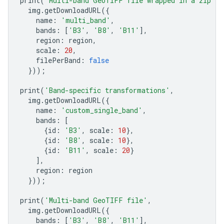
print
(
'Multi-band GeoTIFF file wrapped in a zip fi
img
.
getDownloadURL
({
name
:
'multi_band'
,
bands
:
[
'B3'
,
'B8'
,
'B11'
],
region
:
region
,
scale
:
20
,
filePerBand
:
false
}));
print
(
'Band-specific transformations'
,
img
.
getDownloadURL
({
name
:
'custom_single_band'
,
bands
:
[
{
id
:
'B3'
,
scale
:
10
},
{
id
:
'B8'
,
scale
:
10
},
{
id
:
'B11'
,
scale
:
20
}
],
region
:
region
}));
print
(
'Multi-band GeoTIFF file'
,
img
.
getDownloadURL
({
bands
:
[
'B3'
,
'B8'
,
'B11'
],