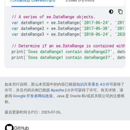
代码编辑器 (JavaScript)
Colab (Python)
// A series of ee.DateRange objects.
var
dateRange1
=
ee
.
DateRange
(
'2017-06-24'
,
'2017-
var
dateRange2
=
ee
.
DateRange
(
'2017-06-30'
,
'2017-
var
dateRange3
=
ee
.
DateRange
(
'2010-06-24'
,
'2020-
// Determine if an ee.DateRange is contained withi
print
(
'Does dateRange1 contain dateRange2?'
,
dateR
print
(
'Does dateRange1 contain dateRange3?'
,
dateR
如未另行说明，那么本页面中的内容已根据
知识共享署名 4.0 许可
获得了
许可，并且代码示例已根据
Apache 2.0 许可
获得了许可。有关详情，请
参阅
Google 开发者网站政策
。Java 是 Oracle 和/或其关联公司的注册商
标。
最后更新时间 (UTC)：2025-07-26。
GitHub