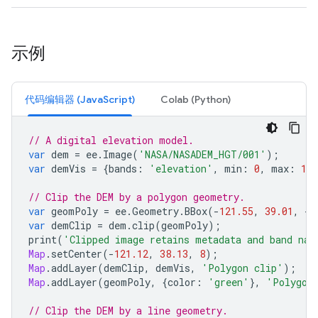
示例
代码编辑器 (JavaScript)
Colab (Python)
// A digital elevation model.
var
dem
=
ee
.
Image
(
'NASA/NASADEM_HGT/001'
);
var
demVis
=
{
bands
:
'elevation'
,
min
:
0
,
max
:
150
// Clip the DEM by a polygon geometry.
var
geomPoly
=
ee
.
Geometry
.
BBox
(
-
121.55
,
39.01
,
-
1
var
demClip
=
dem
.
clip
(
geomPoly
);
print
(
'Clipped image retains metadata and band nam
Map
.
setCenter
(
-
121.12
,
38.13
,
8
);
Map
.
addLayer
(
demClip
,
demVis
,
'Polygon clip'
);
Map
.
addLayer
(
geomPoly
,
{
color
:
'green'
},
'Polygon
// Clip the DEM by a line geometry.