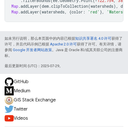
.
filterBounds
(
ee
.
Geometry
.
Point
(
-
122.754
,
38.6
Map
.
addLayer
(
dem
.
clipToCollection
(
watersheds
),
dem
Map
.
addLayer
(
watersheds
,
{
color
:
'red'
},
'Watershe
如未另行说明，那么本页面中的内容已根据
知识共享署名 4.0 许可
获得了
许可，并且代码示例已根据
Apache 2.0 许可
获得了许可。有关详情，请
参阅
Google 开发者网站政策
。Java 是 Oracle 和/或其关联公司的注册商
标。
最后更新时间 (UTC)：2025-07-29。
GitHub
Medium
GIS Stack Exchange
Twitter
Videos