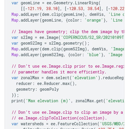
var
geomLine
=
ee
.
Geometry
.
LinearRing
(
[[
-
121.19
,
38.10
],
[
-
120.53
,
38.54
],
[
-
120.22
,
Map
.
addLayer
(
dem
.
clip
(
geomLine
),
demVis
,
'Line cl
Map
.
addLayer
(
geomLine
,
{
color
:
'orange'
},
'Line g
// Images have geometry; clip the dem image by the
var
s2Img
=
ee
.
Image
(
'COPERNICUS/S2_SR/20210109T18
var
geomS2Img
=
s2Img
.
geometry
();
Map
.
addLayer
(
dem
.
clip
(
geomS2Img
),
demVis
,
'Image 
Map
.
addLayer
(
geomS2Img
,
{
color
:
'blue'
},
'Image g
// Don't use ee.Image.clip prior to ee.Image.regio
// parameter handles it more efficiently.
var
zonalMax
=
dem
.
select
(
'elevation'
).
reduceRegio
reducer
:
ee
.
Reducer
.
max
(),
geometry
:
geomPoly
});
print
(
'Max elevation (m)'
,
zonalMax
.
get
(
'elevatio
// Don't use ee.Image.clip to clip an image by a F
// ee.Image.clipToCollection(collection).
var
watersheds
=
ee
.
FeatureCollection
(
'USGS/WBD/20