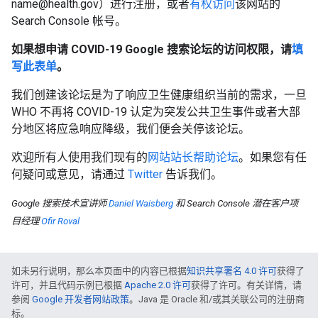
name@health.gov）进行注册，或者
有权访问
该网站的
Search Console 帐号。
如果想申请 COVID-19 Google 搜索论坛的访问权限，请
填
写此表单
。
我们创建该论坛是为了响应卫生健康组织当前的需求，一旦
WHO 不再将 COVID-19 认定为突发公共卫生事件或者大部
分地区将应急响应降级，我们便会关停该论坛。
欢迎所有人使用我们现有的
网站站长帮助论坛
。如果您有任
何疑问或意见，请通过
Twitter
告诉我们。
Google 搜索技术宣讲师
Daniel Waisberg
和 Search Console 潜在客户项
目经理
Ofir Roval
如未另行说明，那么本页面中的内容已根据
知识共享署名 4.0 许可
获得了
许可，并且代码示例已根据
Apache 2.0 许可
获得了许可。有关详情，请
参阅
Google 开发者网站政策
。Java 是 Oracle 和/或其关联公司的注册商
标。