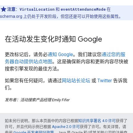
注意
：
VirtualLocation
和
eventAttendanceMode
在
schema.org 上仍处于开发阶段，但您还是可以开始使用这些属性。
在活动发生变化时通知 Google
更改标记后，请务必
通知 Google
。我们建议您
通过您的服
务器自动提供站点地图
。这是确保新内容和更新内容尽快被
搜索引擎发现的最佳方法。
如果您有任何疑问，请通过
网站站长论坛
或
Twitter
告诉我
们。
发布者：活动搜索产品经理 Emily Fifer
如未另行说明，那么本页面中的内容已根据
知识共享署名 4.0 许可
获得了
许可，并且代码示例已根据
Apache 2.0 许可
获得了许可。有关详情，请
参阅
Google 开发者网站政策
。Java 是 Oracle 和/或其关联公司的注册商