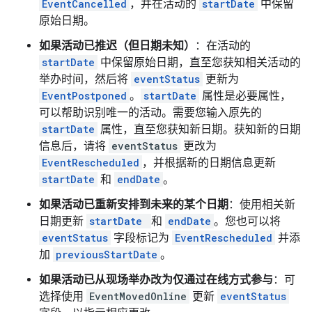
EventCancelled
，并在活动的
startDate
中保留
原始日期。
如果活动已推迟（但日期未知）
：在活动的
startDate
中保留原始日期，直至您获知相关活动的
举办时间，然后将
eventStatus
更新为
EventPostponed
。
startDate
属性是必要属性，
可以帮助识别唯一的活动。需要您输入原先的
startDate
属性，直至您获知新日期。获知新的日期
信息后，请将
eventStatus
更改为
EventRescheduled
，并根据新的日期信息更新
startDate
和
endDate
。
如果活动已重新安排到未来的某个日期
：使用相关新
日期更新
startDate
和
endDate
。您也可以将
eventStatus
字段标记为
EventRescheduled
并添
加
previousStartDate
。
如果活动已从现场举办改为仅通过在线方式参与
：可
选择使用
EventMovedOnline
更新
eventStatus