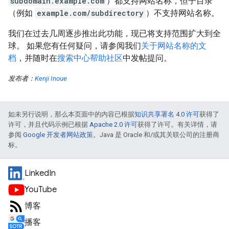
subdomain.example.com
）都支持网站名称，但子目录
（例如
example.com/subdirectory
）不支持网站名称。
我们在过去几周逐步推出此功能，现已将支持范围扩大到全
球。 如果您有任何疑问，请参阅我们
关于网站名称的文
档
，并随时在
搜索中心帮助社区
中发帖提问。
发布者：
Kenji Inoue
如未另行说明，那么本页面中的内容已根据
知识共享署名 4.0 许可
获得了
许可，并且代码示例已根据
Apache 2.0 许可
获得了许可。有关详情，请
参阅
Google 开发者网站政策
。Java 是 Oracle 和/或其关联公司的注册商
标。
LinkedIn
YouTube
博客
播客