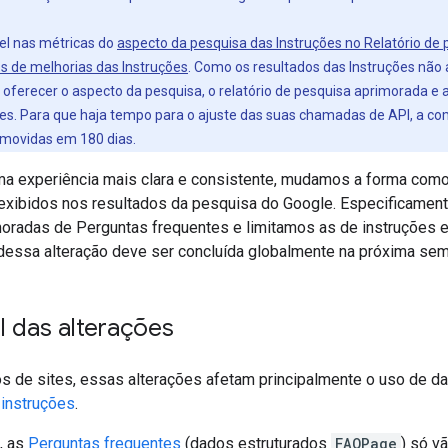
el nas métricas do
aspecto da pesquisa das Instruções no Relatório de
os de melhorias das Instruções
. Como os resultados das Instruções nã
 oferecer o aspecto da pesquisa, o relatório de pesquisa aprimorada e 
es. Para que haja tempo para o ajuste das suas chamadas de API, a com
emovidas em 180 dias.
ma experiência mais clara e consistente, mudamos a forma como
exibidos nos resultados da pesquisa do Google. Especificamente
oradas de Perguntas frequentes e limitamos as de instruções e
essa alteração deve ser concluída globalmente na próxima sem
l das alterações
ios de sites, essas alterações afetam principalmente o uso de 
e
instruções
.
a, as
Perguntas frequentes
(dados estruturados
FAQPage
) só v