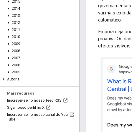
2015
governamentais 
2014
vai mais exibid
2013
automático.
2012
2011
Embora seja pos
2010
proativa. Os da
2009
efeitos visíveis
2008
2007
2006
2005
Autoria
Mais recursos
Inscrever-se no nosso feed RSS
Siga nosso perfil no X
Inscrever-se no nosso canal do You
Tube