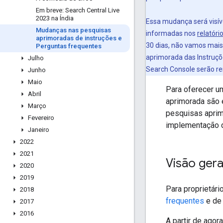
Em breve: Search Central Live
2023 na Índia
Essa mudança será visív
Mudanças nas pesquisas
informadas nos
relatóri
aprimoradas de instruções e
30 dias, não vamos mais
Perguntas frequentes
aprimorada das Instruçõ
Julho
Search Console serão r
Junho
Maio
Para oferecer u
Abril
aprimorada são 
Março
pesquisas aprim
Fevereiro
implementação d
Janeiro
2022
2021
Visão gera
2020
2019
Para proprietár
2018
frequentes
e d
2017
2016
A partir de agor