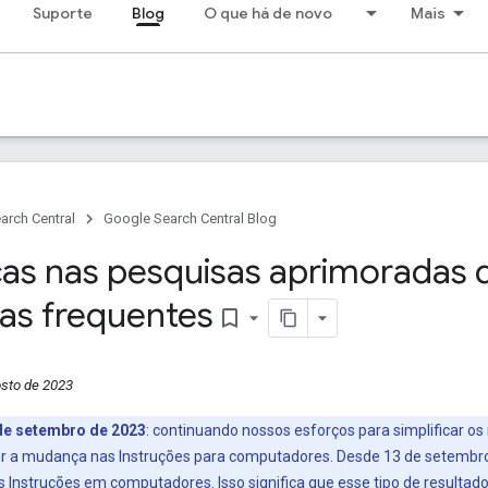
Suporte
Blog
O que há de novo
Mais
arch Central
Google Search Central Blog
s nas pesquisas aprimoradas d
as frequentes
bookmark_border
osto de 2023
de setembro de 2023
: continuando nossos esforços para simplificar os
a mudança nas Instruções para computadores. Desde 13 de setembro,
 Instruções em computadores. Isso significa que esse tipo de resultado