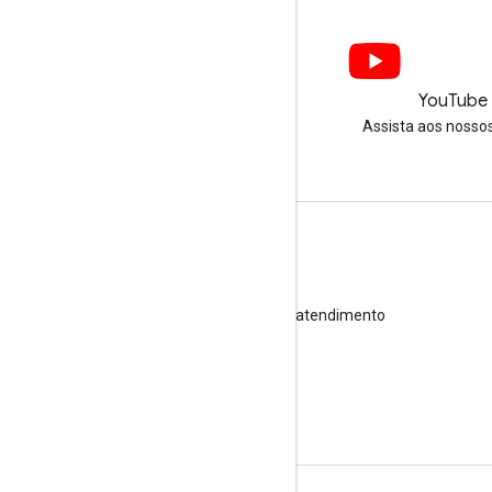
LinkedIn
YouTube
Junte-se a nós no LinkedIn
Assista aos nosso
Receber suporte
Acesse o Fórum de Ajuda
Enviar uma pergunta para o horário de atendimento
Denunciar spam, phishing ou malware
Mais recursos de suporte