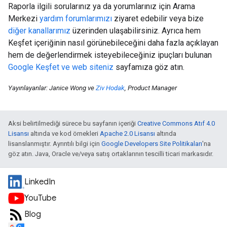
Raporla ilgili sorularınız ya da yorumlarınız için Arama
Merkezi
yardım forumlarımızı
ziyaret edebilir veya bize
diğer kanallarımız
üzerinden ulaşabilirsiniz. Ayrıca hem
Keşfet içeriğinin nasıl görünebileceğini daha fazla açıklayan
hem de değerlendirmek isteyebileceğiniz ipuçları bulunan
Google Keşfet ve web siteniz
sayfamıza göz atın.
Yayınlayanlar: Janice Wong ve
Ziv Hodak
, Product Manager
Aksi belirtilmediği sürece bu sayfanın içeriği
Creative Commons Atıf 4.0
Lisansı
altında ve kod örnekleri
Apache 2.0 Lisansı
altında
lisanslanmıştır. Ayrıntılı bilgi için
Google Developers Site Politikaları
'na
göz atın. Java, Oracle ve/veya satış ortaklarının tescilli ticari markasıdır.
LinkedIn
YouTube
Blog