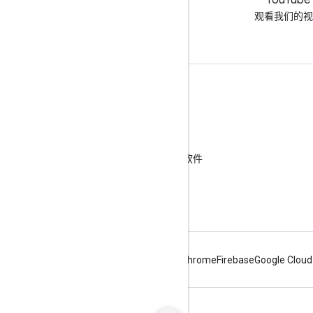
LinkedIn
YouTube
在 LinkedIn 上加入我们
观看我们的视
获取支持
转到帮助论坛
向“咨询交流时间”活动提交问题
举报垃圾内容、钓鱼式攻击内容或恶意软件
更多的支持资源
Android
Chrome
Firebase
Google Cloud