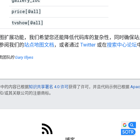
gallery
_
loc
price[@all]
tvshow[@all]
图扩展功能，我们希望您还能降低代码库的复杂性，同时确保站
参阅我们的
站点地图文档
，或者通过
Twitter
或在
搜索中心论坛
搜索团队的
Gary Illyes
面中的内容已根据
知识共享署名 4.0 许可
获得了许可，并且代码示例已根据
Apac
acle 和/或其关联公司的注册商标。