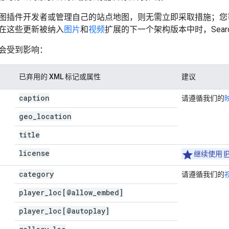
图插件开发者或管理自己的站点地图，则无需立即采取措施；您
在这些更新被纳入
图片
和
视频
扩展的下一个架构版本中时，Search
会受到影响：
已弃用的 XML 标记或属性
建议
caption
请遵循我们的
geo
_
location
title
license
继续使用
I
category
请遵循我们的
player
_
loc[@allow
_
embed]
player
_
loc[@autoplay]