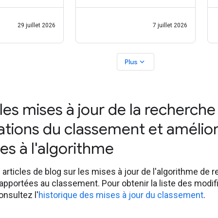
e, qui vous
leurs propres sites Web pour
 suivre les
toucher leur audience. Les
29 juillet 2026
7 juillet 2026
 de vos posts
utilisateurs sont de plus en
ux sociaux et de
plus intéressés par les points
r Instagram,
de vue directs et les formats
expand_more
Plus
de
les mises à jour de la recherch
ations du classement et amélio
es à l'algorithme
articles de blog sur les mises à jour de l'algorithme de 
apportées au classement. Pour obtenir la liste des modif
nsultez l'
historique des mises à jour du classement
.