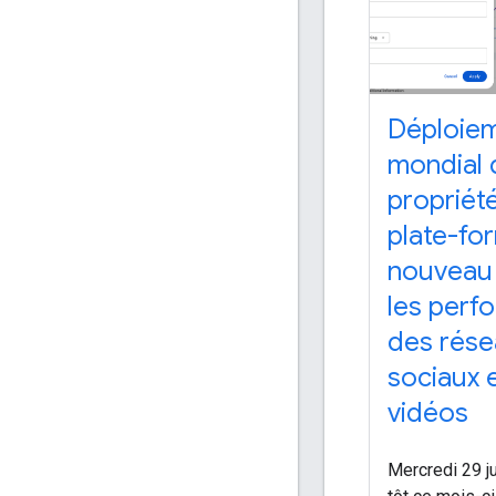
Déploie
mondial 
propriét
plate-fo
nouveau 
les perf
des rése
sociaux 
vidéos
Mercredi 29 ju