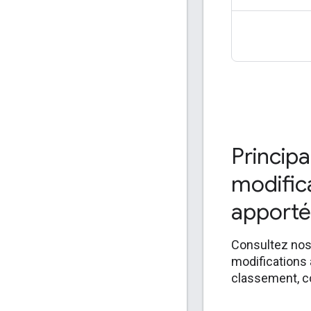
Search Consol
permettent de
performances
sur les résea
vos vidéos su
TikTok, X et
Principa
modific
apporté
Consultez nos 
modifications 
classement, co