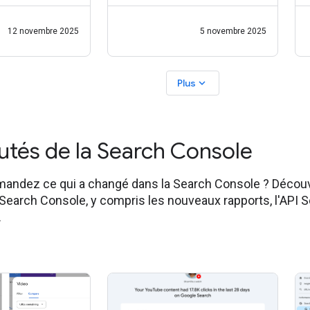
ur les acheteurs
et facilement les informations
que les clients
et les sites Web que vous
12 novembre 2025
5 novembre 2025
nformations
recherchez. Ainsi, nous
exécution des
évaluons
ela renforce
expand_more
Plus
tés de la Search Console
andez ce qui a changé dans la Search Console ? Déco
 Search Console, y compris les nouveaux rapports, l'API 
.