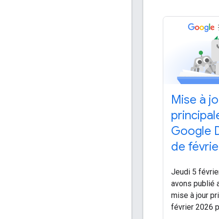
Mise à j
principal
Google 
de févri
Jeudi 5 févri
avons publié a
mise à jour pr
février 2026 p
s'agit d'une m