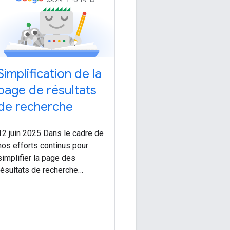
Simplification de la
page de résultats
de recherche
12 juin 2025 Dans le cadre de
nos efforts continus pour
simplifier la page des
résultats de recherche
Google, nous allons
progressivement arrêter de
prendre en charge certaines
fonctionnalités de données