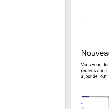
essentiels po
en ligne. Lors
disposent d'i
claires sur l'
commandes, c
Nouveau
Vous vous dem
récents sur la
à jour de l'outil