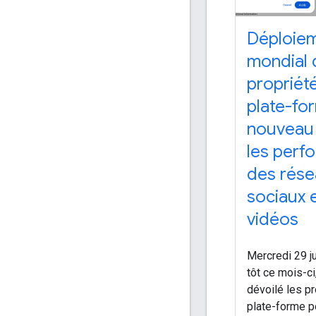
Déploie
mondial 
propriét
plate-fo
nouveau 
les perf
des rése
sociaux 
vidéos
Mercredi 29 ju
tôt ce mois-c
dévoilé les p
plate-forme p