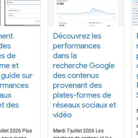
ment
Découvrez les
des
performances
és de
dans la
rme et
recherche Google
guide sur
des contenus
ormances
provenant des
aux
plates-formes de
et des
réseaux sociaux et
vidéo
illet 2026 Plus
Mardi 7 juillet 2026 Les