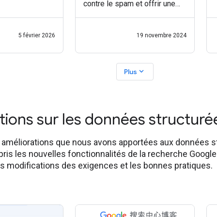
contre le spam et offrir une
nos systèmes
expérience de recherche de
des articles dans
qualité, nous avons mis en
 tests montrent
5 février 2026
19 novembre 2024
place une règle concernant le
ateurs
spam pour lutter contre l'
utilisation abusive de
expand_more
Plus
tions sur les données structur
 améliorations que nous avons apportées aux données st
ris les nouvelles fonctionnalités de la recherche Google
es modifications des exigences et les bonnes pratiques.