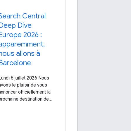
Search Central
Deep Dive
Europe 2026 :
apparemment,
nous allons à
Barcelone
Lundi 6 juillet 2026 Nous
avons le plaisir de vous
annoncer officiellement la
prochaine destination de
Search Central Live
Deep Dive Europe 2026!
Notez-le dans votre agenda:
suite à vos commentaires,