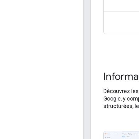
générale de 
qui affichent 
Discover. Nos
que les utilis
Informa
Découvrez les
Google, y comp
structurées, l