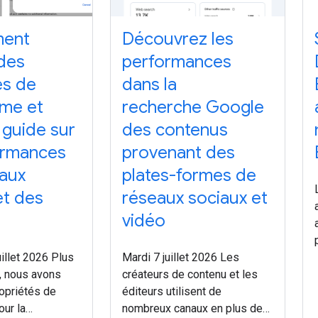
ment
Découvrez les
des
performances
és de
dans la
rme et
recherche Google
guide sur
des contenus
ormances
provenant des
aux
plates-formes de
et des
réseaux sociaux et
vidéo
illet 2026 Plus
Mardi 7 juillet 2026 Les
i, nous avons
créateurs de contenu et les
ropriétés de
éditeurs utilisent de
our la
nombreux canaux en plus de