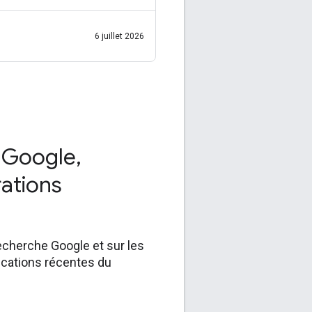
nous nous rendrons à
Barcelone, en Espagne, du
6 juillet 2026
e Google
,
rations
recherche Google et sur les
ications récentes du