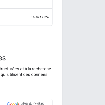
à jour vise à poursuivre nos
efforts pour améliorer la
qualité de nos résultats de
15 août 2024
recherche en affichant plus de
contenus que
ées
ructurées et à la recherche
 qui utilisent des données