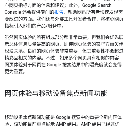
心网页指标方面的信息和建议；此外，Google Search
Console 还会提供专门的
报告
，帮助网站所有者快速发现需
要改进的方面。我们还与外部工具开发者合作，将核心网页
指标引入他们的产品/服务中。
虽然网页体验的所有组成部分都非常重要，但我们会优先展
示总体信息质量最高的网页，即使网页体验的某些方面欠佳
也没关系。良好的网页体验非常重要，但其重要性不会超过
精彩且相关的内容。不过，如果多个网页具有相似的内容，
网页体验对于网页在 Google 搜索结果中的曝光度就会变得
更为重要。
网页体验与移动设备焦点新闻功能
移动设备焦点新闻功能是 Google 搜索中的重要全新内容体
验，该功能目前重点展示 AMP 结果。AMP 结果已经过优