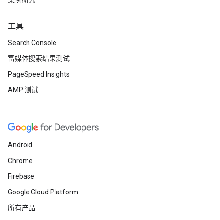
案例研究
工具
Search Console
富媒体搜索结果测试
PageSpeed Insights
AMP 测试
Android
Chrome
Firebase
Google Cloud Platform
所有产品