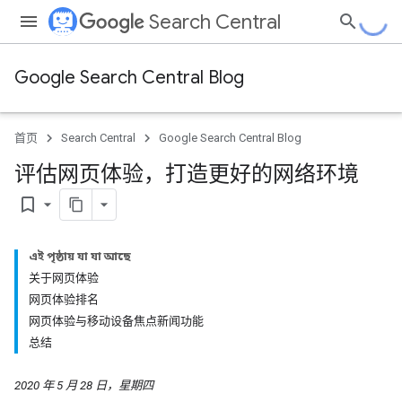
Search Central
Google Search Central Blog
首页
Search Central
Google Search Central Blog
评估网页体验，打造更好的网络环境
bookmark_border
এই পৃষ্ঠায় যা যা আছে
关于网页体验
网页体验排名
网页体验与移动设备焦点新闻功能
总结
2020 年 5 月 28 日，星期四