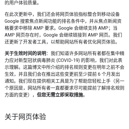
的用户体验质量。
在此次更新中，我们还会将网页体验指标整合到移动设备
Google 搜索焦点新闻功能的排名条件中，并从焦点新闻资
格要求中移除 AMP 要求。Google 会继续支持 AMP；当
AMP 网页存在时，Google 会继续链接到 AMP 网页。我们
还更新了开发者工具，以帮助网站所有者优化网页体验。
关于生效时间的说明
：我们知道许多网站所有者都在集中精
力应对新型冠状病毒肺炎 (COVID-19) 的影响，我们对此表
示理解。这篇博文中所介绍的排名规则变更在明年之前不会
生效，并且我们会在推出这些变更前至少提前 6 个月发出
通知。我们现在提供相关工具是为了帮助您轻松上手（另一
个原因是，网站所有者一直都要求尽可能提前了解排名规则
方面的变更），
但您无需立即采取措施
。
关于网页体验