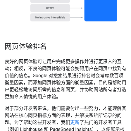
网页体验排名
良好的网页体验可让用户完成更多操作并进行更深入的互
动；相反，不良的网页体验可能会妨碍用户在网页中找到有
价值的信息。Google 对搜索结果进行排名时会考虑数百项
衡量因素，而添加网页体验方面的衡量因素，目的是帮助用
户更轻松地访问所需的信息和网页，并协助网站所有者打造
更加令人愉悦的用户体验。
对于部分开发者来说，他们需要付出一些努力，才能理解其
网站在核心网页指标方面的表现，并解决系统所记录的问
题。为了帮助这些开发者，我们
更新
了热门的开发者工具
（例如 Lighthouse 和 PageSpeed Insights），以便展示核