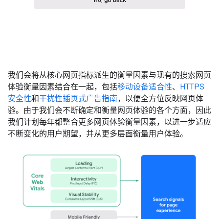
我们会将从核心网页指标派生的衡量因素与现有的搜索网页
体验衡量因素结合在一起，包括
移动设备适合性
、
HTTPS
安全性
和
干扰性插页式广告指南
，以便全方位反映网页体
验。由于我们会不断确定和衡量网页体验的各个方面，因此
我们计划每年都整合更多网页体验衡量因素，以进一步适应
不断变化的用户期望，并从更多层面衡量用户体验。