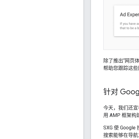
除了推出“网页
帮助您跟踪这些
针对 Goo
今天，我们还宣布
用 AMP 框架构
SXG 使 Goog
搜索能够在导航之