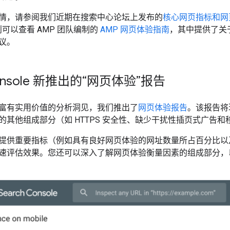
情，请参阅我们近期在搜索中心论坛上发布的
核心网页指标和网
则可以查看 AMP 团队编制的
AMP 网页体验指南
，其中提供了关于
议。
Console 新推出的“网页体验”报告
富有实用价值的分析洞见，我们推出了
网页体验报告
。该报告将
的其他组成部分（如 HTTPS 安全性、缺少干扰性插页式广告
提供重要指标（例如具有良好网页体验的网址数量所占百分比以
速评估效果。您还可以深入了解网页体验衡量因素的组成部分，