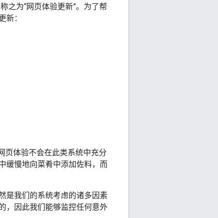
，称之为“网页体验更新”。为了帮
更新：
前，网页体验不会在此类系统中充分
中缓慢地向菜肴中添加佐料，而
然是我们的系统考虑的诸多因素
的，因此我们能够监控任何意外