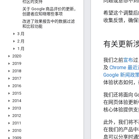
问题或意想不到
社区的支持
关于 Google 商品评价的更新，
希望这个调整后
创建者应知晓哪些事项
收集反馈，确保
改进了效果报告中的数据过滤
和比较功能
3 月
2 月
有关更新
1 月
2020
我们之前
宣布
过
2019
及
Chrome 最
2018
Google 新闻政
2017
体验状态如何，
2016
2015
我们还将面向 
2014
在网页体验更新
2013
核心体验提供支
2012
此外，我们将不再
2011
在我们的产品中
2010
息可以分享时通
2009