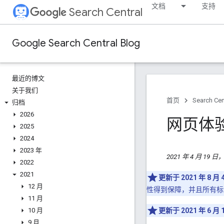
文档
支持
Search Central
Google Search Central Blog
最近的博文
关于我们
首页
Search Cen
归档
2026
网页体
2025
2024
2023 年
2021 年 4 月 19 
2022
2021
更新于 2021 年 8 月 
12 月
性得到保障，并且所有标记会
11 月
更新于 2021 年 6 月 
10 月
9 月