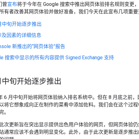
们曾
宣布
将于今年在 Google 搜索中推出网页体验排名规则变更
所有者改善其网页体验并做好准备，我们今天在此宣布几项重要
 月中旬开始逐步推出
涉及因素的详细信息
Console 新推出的“网页体验”报告
gle 搜索中显示的所有内容提供 Signed Exchange 支持
 月中旬开始逐步推出
1 年 6 月中旬开始将网页体验纳入排名系统中。但在 8 月底之
以将它想象成向正在制作的菜肴中添加佐料。我们会在这个过程
完。
此次更新旨在突出显示提供出色用户体验的网页，但网页体验仍
站通常应该不会遇到明显变化。此外，由于此次更新是逐步推出