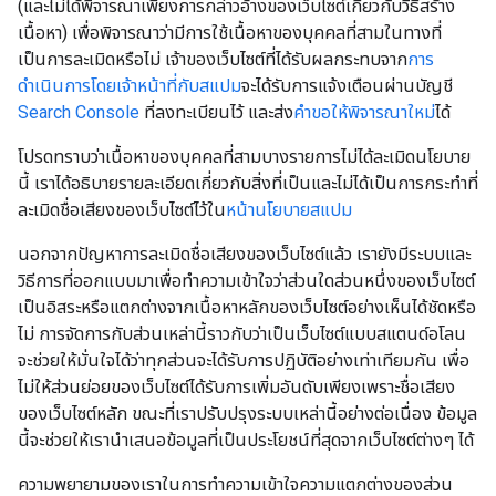
(และไม่ได้พิจารณาเพียงการกล่าวอ้างของเว็บไซต์เกี่ยวกับวิธีสร้าง
เนื้อหา) เพื่อพิจารณาว่ามีการใช้เนื้อหาของบุคคลที่สามในทางที่
เป็นการละเมิดหรือไม่ เจ้าของเว็บไซต์ที่ได้รับผลกระทบจาก
การ
ดำเนินการโดยเจ้าหน้าที่กับสแปม
จะได้รับการแจ้งเตือนผ่านบัญชี
Search Console
ที่ลงทะเบียนไว้ และส่ง
คำขอให้พิจารณาใหม่
ได้
โปรดทราบว่าเนื้อหาของบุคคลที่สามบางรายการไม่ได้ละเมิดนโยบาย
นี้ เราได้อธิบายรายละเอียดเกี่ยวกับสิ่งที่เป็นและไม่ได้เป็นการกระทำที่
ละเมิดชื่อเสียงของเว็บไซต์ไว้ใน
หน้านโยบายสแปม
นอกจากปัญหาการละเมิดชื่อเสียงของเว็บไซต์แล้ว เรายังมีระบบและ
วิธีการที่ออกแบบมาเพื่อทำความเข้าใจว่าส่วนใดส่วนหนึ่งของเว็บไซต์
เป็นอิสระหรือแตกต่างจากเนื้อหาหลักของเว็บไซต์อย่างเห็นได้ชัดหรือ
ไม่ การจัดการกับส่วนเหล่านี้ราวกับว่าเป็นเว็บไซต์แบบสแตนด์อโลน
จะช่วยให้มั่นใจได้ว่าทุกส่วนจะได้รับการปฏิบัติอย่างเท่าเทียมกัน เพื่อ
ไม่ให้ส่วนย่อยของเว็บไซต์ได้รับการเพิ่มอันดับเพียงเพราะชื่อเสียง
ของเว็บไซต์หลัก ขณะที่เราปรับปรุงระบบเหล่านี้อย่างต่อเนื่อง ข้อมูล
นี้จะช่วยให้เรานำเสนอข้อมูลที่เป็นประโยชน์ที่สุดจากเว็บไซต์ต่างๆ ได้
ความพยายามของเราในการทำความเข้าใจความแตกต่างของส่วน