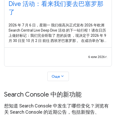
Dive 活动：看来我们要去巴塞罗那
了
2026 年 7 月 6 日，星期一 我们很高兴正式宣布 2026 年欧洲
Search Central Live Deep Dive 活动 的下一站行程！请在日历
上做好标记：我们完全听取了 您的反馈 ，现决定于 2026 年 9
月 30 日至 10 月 2 日 前往 西班牙巴塞罗那 。 在成功举办“标
准版”Search Central Live 活动后，我们收到了非常明确的反
馈：您想要的不仅仅是走马观花式的总体概览，或是零散的技
术点。您希望通过一种系统化且全面的方式，深入探究
6 юли 2026 г.
Google
expand_more
Още
Search Console 中的新功能
想知道 Search Console 中发生了哪些变化？浏览有
关 Search Console 的近期公告，包括新报告、